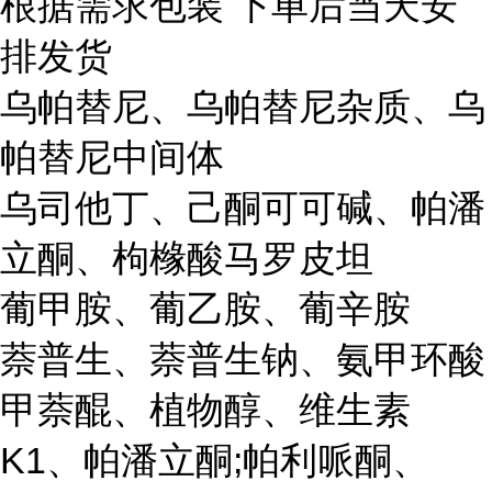
根据需求包装 下单后当天安
排发货
乌帕替尼、乌帕替尼杂质、乌
帕替尼中间体
乌司他丁、己酮可可碱、帕潘
立酮、枸橼酸马罗皮坦
葡甲胺、葡乙胺、葡辛胺
萘普生、萘普生钠、氨甲环酸
甲萘醌、植物醇、维生素
K1、帕潘立酮;帕利哌酮、