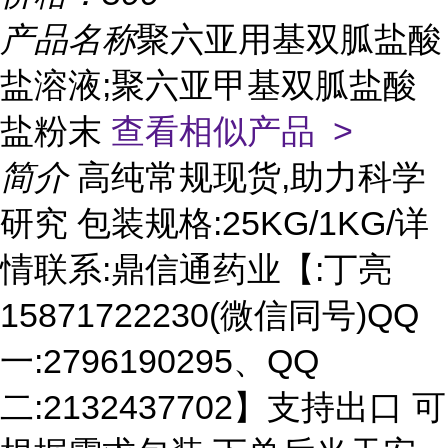
产品名称
聚六亚用基双胍盐酸
盐溶液;聚六亚甲基双胍盐酸
盐粉末
查看相似产品 >
简介
高纯常规现货,助力科学
研究 包装规格:25KG/1KG/详
情联系:鼎信通药业【:丁亮
15871722230(微信同号)QQ
一:2796190295、QQ
二:2132437702】支持出口 可