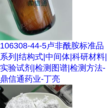
106308-44-5卢非酰胺标准品
系列|结构式|中间体|科研材料|
实验试剂|检测图谱|检测方法-
鼎信通药业-丁亮