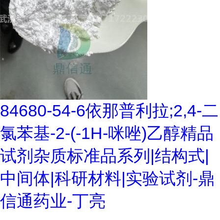
84680-54-6依那普利拉;2,4-二
氯苯基-2-(-1H-咪唑)乙醇精品
试剂杂质标准品系列|结构式|
中间体|科研材料|实验试剂-鼎
信通药业-丁亮