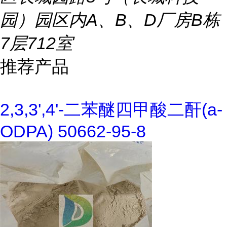
园）园区内A、B、D厂房B栋
7层712室
推荐产品
2,3,3',4'-二苯醚四甲酸二酐(a-
ODPA) 50662-95-8