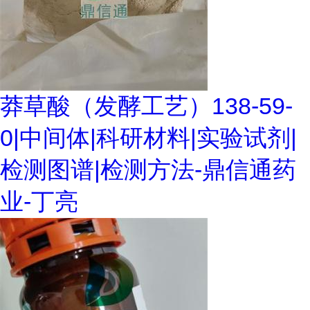
莽草酸（发酵工艺）138-59-
0|中间体|科研材料|实验试剂|
检测图谱|检测方法-鼎信通药
业-丁亮