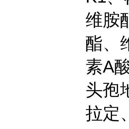
维胺
酯、
素A
头孢
拉定