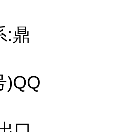
系:鼎
号)QQ
持出口