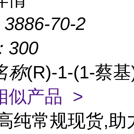
：
3886-70-2
：
300
名称
(R)-1-(1-蔡
相似产品 >
高纯常规现货,助