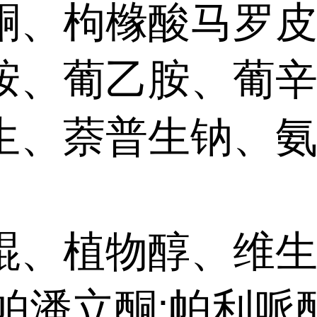
酮、枸橼酸马罗
胺、葡乙胺、葡
生、萘普生钠、
醌、植物醇、维
、帕潘立酮;帕利哌