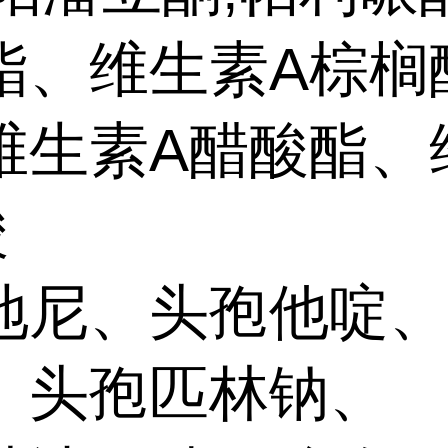
酯、维生素A棕榈
维生素A醋酸酯、
酸
地尼、头孢他啶
、头孢匹林钠、