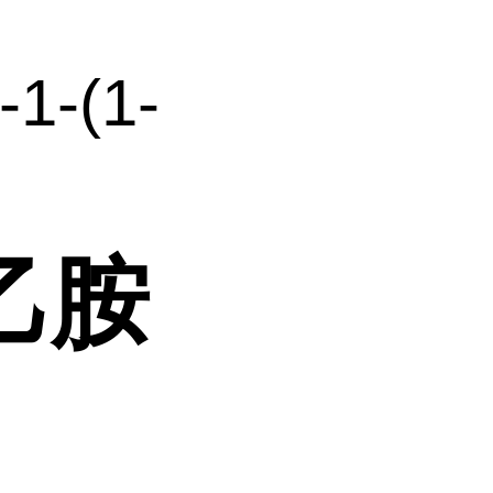
-1-(1-
)乙胺