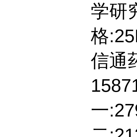
学研
格:2
信通
158
一:27
二:2