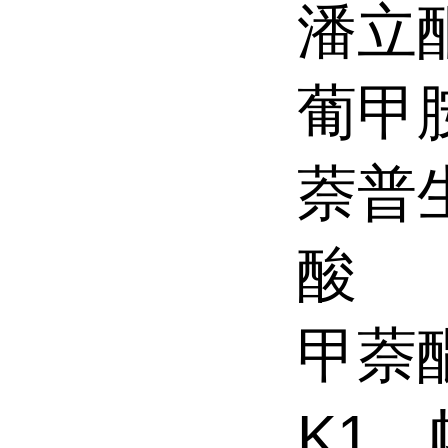
潘立
葡甲
萘普
酸
甲萘
K1