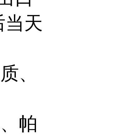
后当天
杂质、
碱、帕