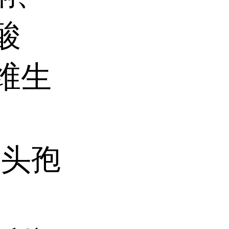
酸
维生
、头孢