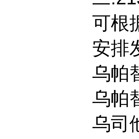
可根
安排
乌帕
乌帕
乌司