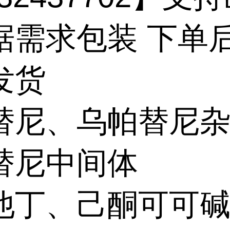
据需求包装 下单
发货
替尼、乌帕替尼
替尼中间体
他丁、己酮可可