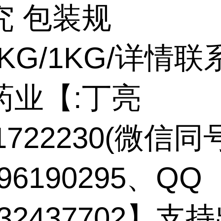
究 包装规
5KG/1KG/详情联
药业【:丁亮
71722230(微信同
96190295、QQ
132437702】支