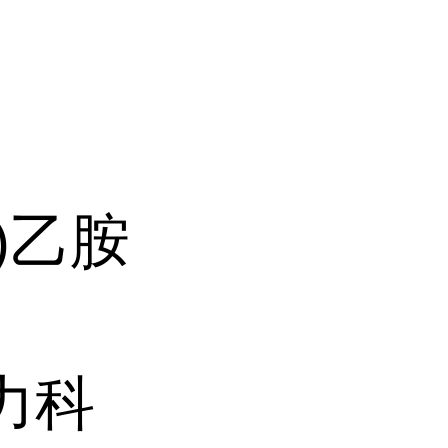
基)乙胺
力科