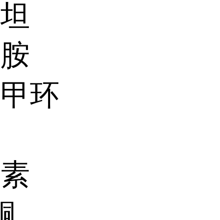
皮坦
辛胺
氨甲环
生素
酮、