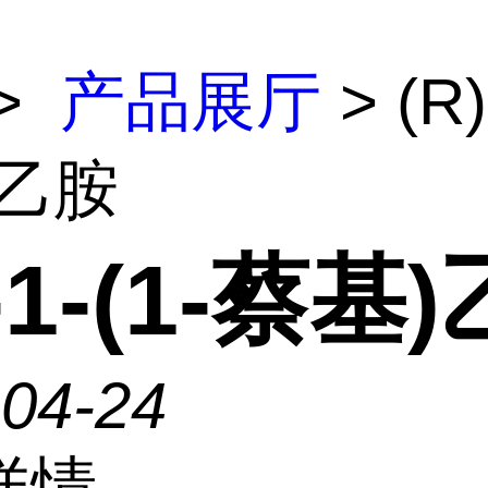
>
产品展厅
> (R)
)乙胺
)-1-(1-蔡基
-04-24
详情