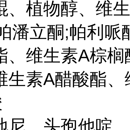
醌、植物醇、维
、帕潘立酮;帕利哌
酯、维生素A棕榈
维生素A醋酸酯、
酸
地尼、头孢他啶