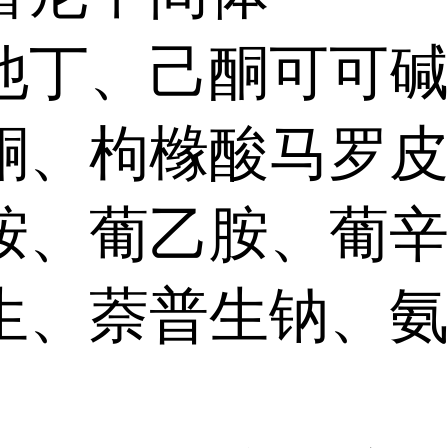
他丁、己酮可可
酮、枸橼酸马罗
胺、葡乙胺、葡
生、萘普生钠、