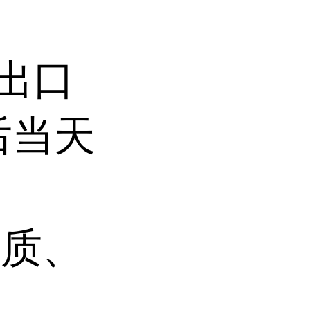
持出口
后当天
杂质、