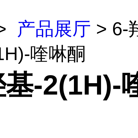
>
产品展厅
> 6-
(1H)-喹啉酮
羟基-2(1H)