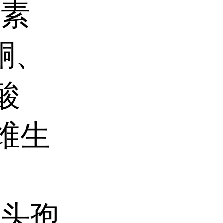
生素
酮、
酸
维生
、头孢