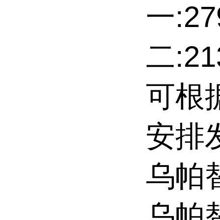
一:27
二:2
可根
安排
乌帕
乌帕