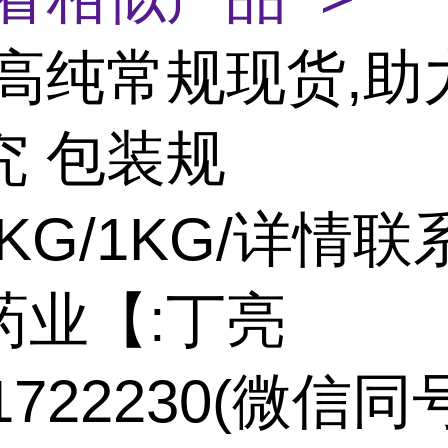
高纯常规现货,助
究 包装规
5KG/1KG/详情联
药业【:丁亮
71722230(微信同