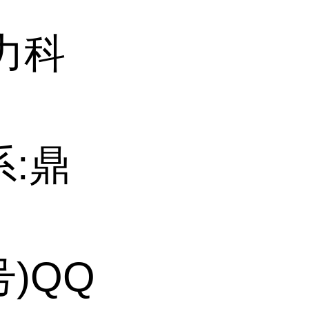
力科
系:鼎
号)QQ