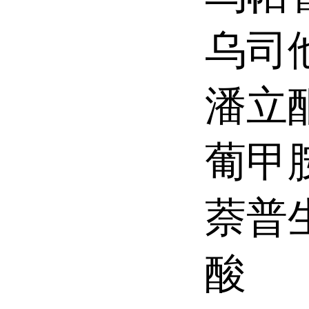
乌司
潘立
葡甲
萘普
酸