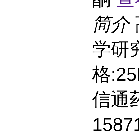
简介
学研
格:2
信通
158