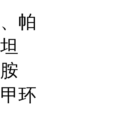
碱、帕
皮坦
辛胺
氨甲环