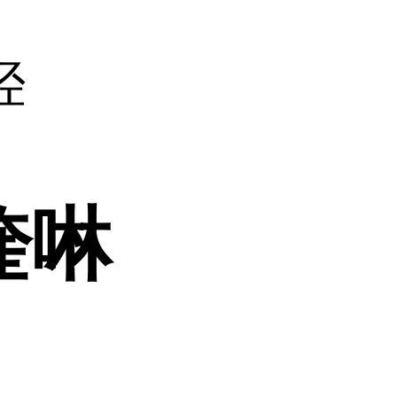
羟
-喹啉