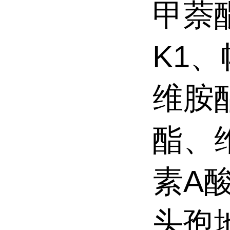
甲萘
K1
维胺
酯、
素A
头孢