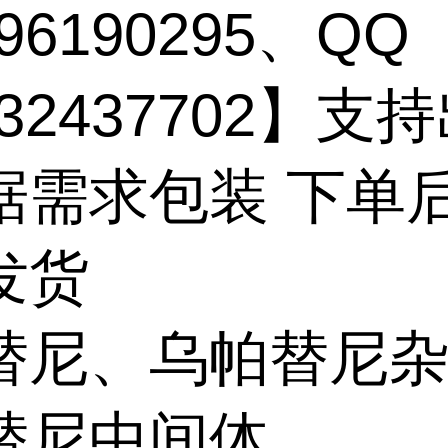
96190295、QQ
132437702】支
据需求包装 下单
发货
替尼、乌帕替尼
替尼中间体