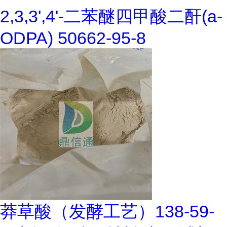
2,3,3',4'-二苯醚四甲酸二酐(a-
ODPA) 50662-95-8
莽草酸（发酵工艺）138-59-