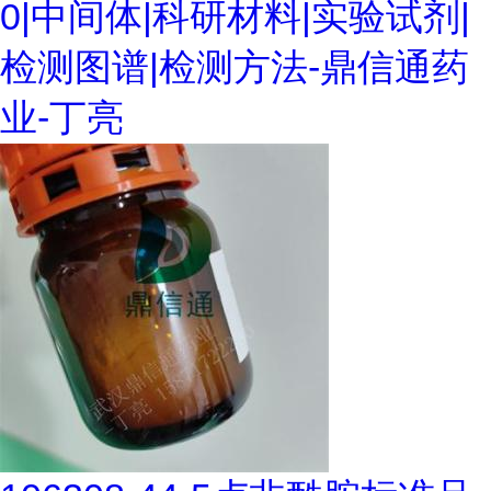
0|中间体|科研材料|实验试剂|
检测图谱|检测方法-鼎信通药
业-丁亮