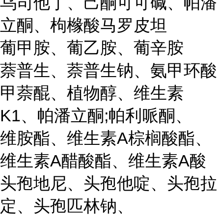
乌司他丁、己酮可可碱、帕潘
立酮、枸橼酸马罗皮坦
葡甲胺、葡乙胺、葡辛胺
萘普生、萘普生钠、氨甲环酸
甲萘醌、植物醇、维生素
K1、帕潘立酮;帕利哌酮、
维胺酯、维生素A棕榈酸酯、
维生素A醋酸酯、维生素A酸
头孢地尼、头孢他啶、头孢拉
定、头孢匹林钠、