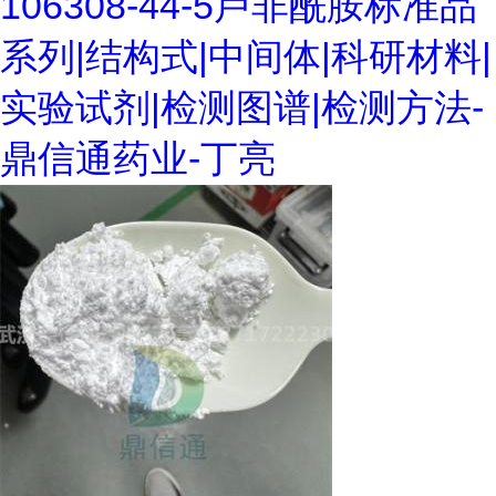
106308-44-5卢非酰胺标准品
系列|结构式|中间体|科研材料|
实验试剂|检测图谱|检测方法-
鼎信通药业-丁亮