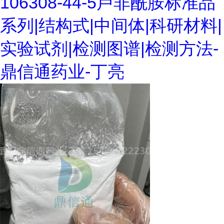
106308-44-5卢非酰胺标准品
系列|结构式|中间体|科研材料|
实验试剂|检测图谱|检测方法-
鼎信通药业-丁亮