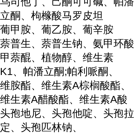
乌司他丁、己酮可可碱、帕潘
立酮、枸橼酸马罗皮坦
葡甲胺、葡乙胺、葡辛胺
萘普生、萘普生钠、氨甲环酸
甲萘醌、植物醇、维生素
K1、帕潘立酮;帕利哌酮、
维胺酯、维生素A棕榈酸酯、
维生素A醋酸酯、维生素A酸
头孢地尼、头孢他啶、头孢拉
定、头孢匹林钠、