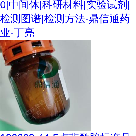
0|中间体|科研材料|实验试剂|
检测图谱|检测方法-鼎信通药
业-丁亮