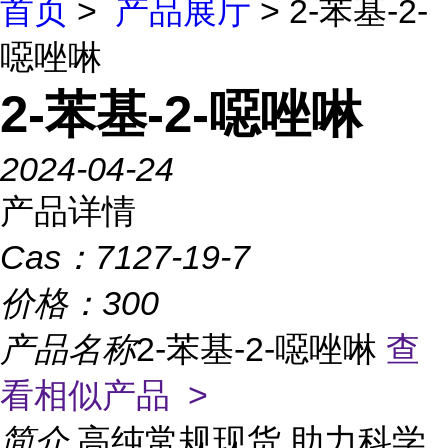
首页
>
产品展厅
> 2-苯基-2-
噁唑啉
2-苯基-2-噁唑啉
2024-04-24
产品详情
Cas：
7127-19-7
价格：
300
产品名称
2-苯基-2-噁唑啉
查
看相似产品 >
简介
高纯常规现货,助力科学