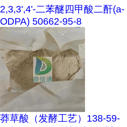
2,3,3',4'-二苯醚四甲酸二酐(a-
ODPA) 50662-95-8
莽草酸（发酵工艺）138-59-