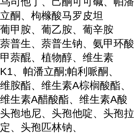
乌司他丁、己酮可可碱、帕潘
立酮、枸橼酸马罗皮坦
葡甲胺、葡乙胺、葡辛胺
萘普生、萘普生钠、氨甲环酸
甲萘醌、植物醇、维生素
K1、帕潘立酮;帕利哌酮、
维胺酯、维生素A棕榈酸酯、
维生素A醋酸酯、维生素A酸
头孢地尼、头孢他啶、头孢拉
定、头孢匹林钠、