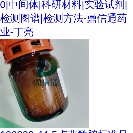
0|中间体|科研材料|实验试剂|
检测图谱|检测方法-鼎信通药
业-丁亮