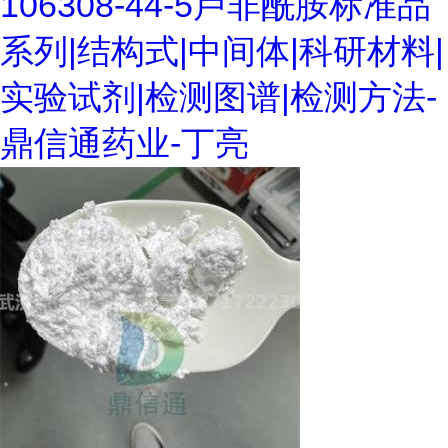
106308-44-5卢非酰胺标准品
系列|结构式|中间体|科研材料|
实验试剂|检测图谱|检测方法-
鼎信通药业-丁亮