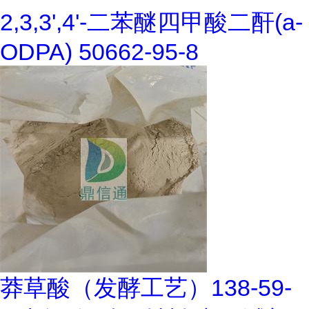
2,3,3',4'-二苯醚四甲酸二酐(a-
ODPA) 50662-95-8
莽草酸（发酵工艺）138-59-