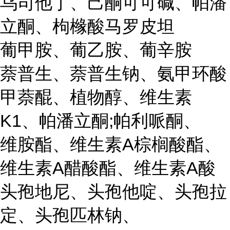
乌司他丁、己酮可可碱、帕潘
立酮、枸橼酸马罗皮坦
葡甲胺、葡乙胺、葡辛胺
萘普生、萘普生钠、氨甲环酸
甲萘醌、植物醇、维生素
K1、帕潘立酮;帕利哌酮、
维胺酯、维生素A棕榈酸酯、
维生素A醋酸酯、维生素A酸
头孢地尼、头孢他啶、头孢拉
定、头孢匹林钠、