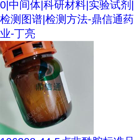
0|中间体|科研材料|实验试剂|
检测图谱|检测方法-鼎信通药
业-丁亮