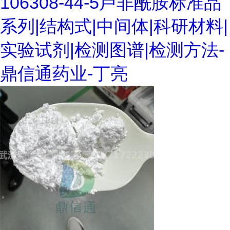
106308-44-5卢非酰胺标准品
系列|结构式|中间体|科研材料|
实验试剂|检测图谱|检测方法-
鼎信通药业-丁亮