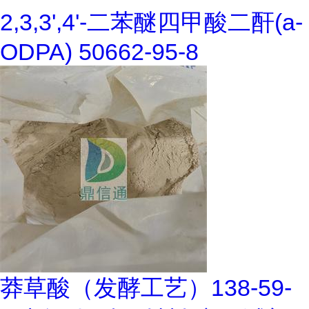
2,3,3',4'-二苯醚四甲酸二酐(a-
ODPA) 50662-95-8
莽草酸（发酵工艺）138-59-