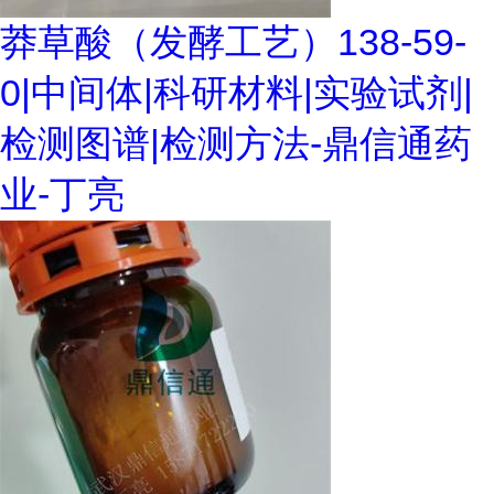
莽草酸（发酵工艺）138-59-
0|中间体|科研材料|实验试剂|
检测图谱|检测方法-鼎信通药
业-丁亮