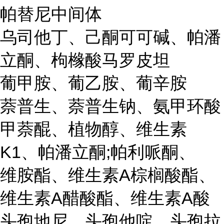
帕替尼中间体
乌司他丁、己酮可可碱、帕潘
立酮、枸橼酸马罗皮坦
葡甲胺、葡乙胺、葡辛胺
萘普生、萘普生钠、氨甲环酸
甲萘醌、植物醇、维生素
K1、帕潘立酮;帕利哌酮、
维胺酯、维生素A棕榈酸酯、
维生素A醋酸酯、维生素A酸
头孢地尼、头孢他啶、头孢拉