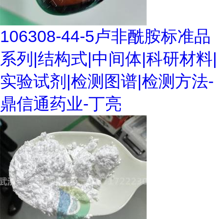
106308-44-5卢非酰胺标准品
系列|结构式|中间体|科研材料|
实验试剂|检测图谱|检测方法-
鼎信通药业-丁亮