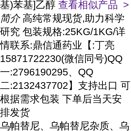
基)苯基]乙醇
查看相似产品 >
简介
高纯常规现货,助力科学
研究 包装规格:25KG/1KG/详
情联系:鼎信通药业【:丁亮
15871722230(微信同号)QQ
一:2796190295、QQ
二:2132437702】支持出口 可
根据需求包装 下单后当天安
排发货
乌帕替尼、乌帕替尼杂质、乌