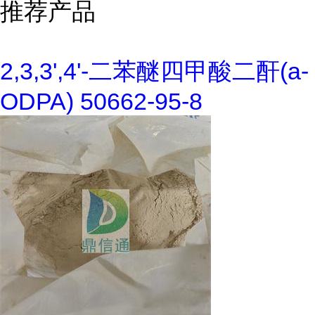
推荐产品
2,3,3',4'-二苯醚四甲酸二酐(a-
ODPA) 50662-95-8