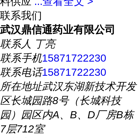
料供应
...
查看全文 >
联系我们
武汉鼎信通药业有限公司
联系人
丁亮
联系手机
15871722230
联系电话
15871722230
所在地址
武汉东湖新技术开发
区长城园路8号（长城科技
园）园区内A、B、D厂房B栋
7层712室