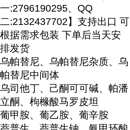
一:2796190295、QQ
二:2132437702】支持出口 可
根据需求包装 下单后当天安
排发货
乌帕替尼、乌帕替尼杂质、乌
帕替尼中间体
乌司他丁、己酮可可碱、帕潘
立酮、枸橼酸马罗皮坦
葡甲胺、葡乙胺、葡辛胺
萘普生、萘普生钠、氨甲环酸