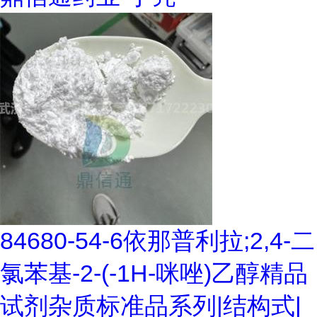
84680-54-6依那普利拉;2,4-二
氯苯基-2-(-1H-咪唑)乙醇精品
试剂杂质标准品系列|结构式|