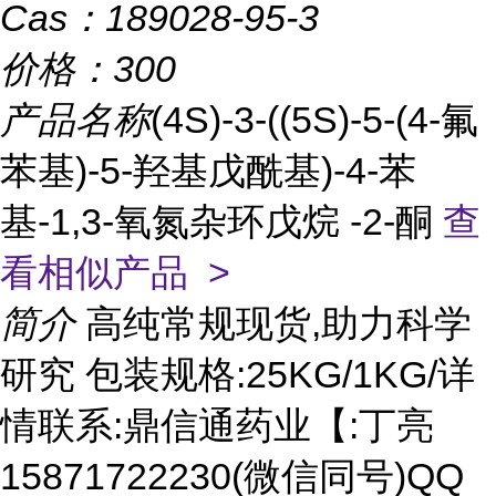
Cas：
189028-95-3
价格：
300
产品名称
(4S)-3-((5S)-5-(4-氟
苯基)-5-羟基戊酰基)-4-苯
基-1,3-氧氮杂环戊烷 -2-酮
查
看相似产品 >
简介
高纯常规现货,助力科学
研究 包装规格:25KG/1KG/详
情联系:鼎信通药业【:丁亮
15871722230(微信同号)QQ