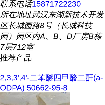
联系电话
15871722230
所在地址
武汉东湖新技术开发
区长城园路8号（长城科技
园）园区内A、B、D厂房B栋
7层712室
推荐产品
2,3,3',4'-二苯醚四甲酸二酐(a-
ODPA) 50662-95-8