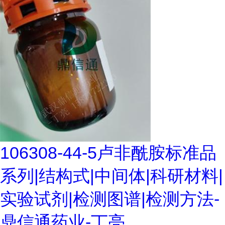
106308-44-5卢非酰胺标准品
系列|结构式|中间体|科研材料|
实验试剂|检测图谱|检测方法-
鼎信通药业-丁亮