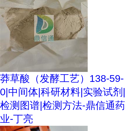
莽草酸（发酵工艺）138-59-
0|中间体|科研材料|实验试剂|
检测图谱|检测方法-鼎信通药
业-丁亮