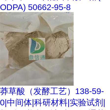
ODPA) 50662-95-8
莽草酸（发酵工艺）138-59-
0|中间体|科研材料|实验试剂|