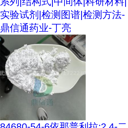
系列|结构式|中间体|科研材料|
实验试剂|检测图谱|检测方法-
鼎信通药业-丁亮
84680-54-6依那普利拉;2,4-二