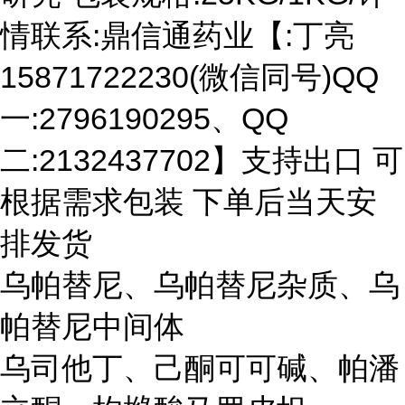
情联系:鼎信通药业【:丁亮
15871722230(微信同号)QQ
一:2796190295、QQ
二:2132437702】支持出口 可
根据需求包装 下单后当天安
排发货
乌帕替尼、乌帕替尼杂质、乌
帕替尼中间体
乌司他丁、己酮可可碱、帕潘