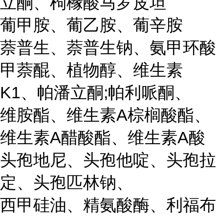
立酮、枸橼酸马罗皮坦
葡甲胺、葡乙胺、葡辛胺
萘普生、萘普生钠、氨甲环酸
甲萘醌、植物醇、维生素
K1、帕潘立酮;帕利哌酮、
维胺酯、维生素A棕榈酸酯、
维生素A醋酸酯、维生素A酸
头孢地尼、头孢他啶、头孢拉
定、头孢匹林钠、
西甲硅油、精氨酸酶、利福布