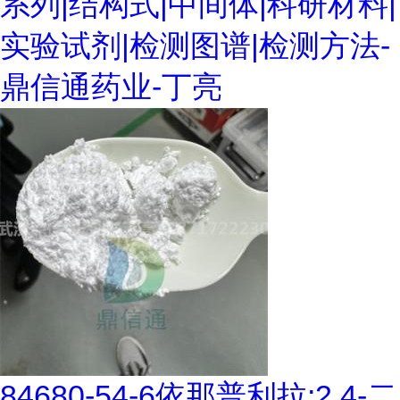
系列|结构式|中间体|科研材料|
实验试剂|检测图谱|检测方法-
鼎信通药业-丁亮
84680-54-6依那普利拉;2,4-二