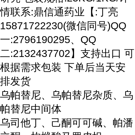
情联系:鼎信通药业【:丁亮
15871722230(微信同号)QQ
一:2796190295、QQ
二:2132437702】支持出口 可
根据需求包装 下单后当天安
排发货
乌帕替尼、乌帕替尼杂质、乌
帕替尼中间体
乌司他丁、己酮可可碱、帕潘