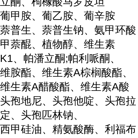
立酮、枸橼酸马罗皮坦
葡甲胺、葡乙胺、葡辛胺
萘普生、萘普生钠、氨甲环酸
甲萘醌、植物醇、维生素
K1、帕潘立酮;帕利哌酮、
维胺酯、维生素A棕榈酸酯、
维生素A醋酸酯、维生素A酸
头孢地尼、头孢他啶、头孢拉
定、头孢匹林钠、
西甲硅油、精氨酸酶、利福布