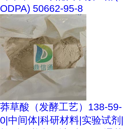
ODPA) 50662-95-8
莽草酸（发酵工艺）138-59-
0|中间体|科研材料|实验试剂|