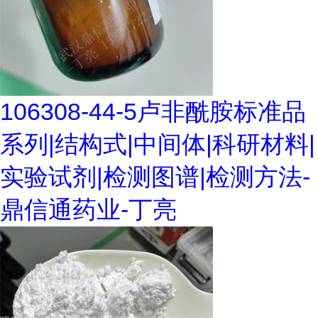
106308-44-5卢非酰胺标准品
系列|结构式|中间体|科研材料|
实验试剂|检测图谱|检测方法-
鼎信通药业-丁亮