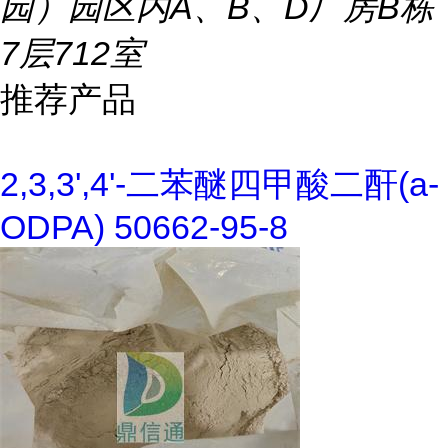
园）园区内A、B、D厂房B栋
7层712室
推荐产品
2,3,3',4'-二苯醚四甲酸二酐(a-
ODPA) 50662-95-8