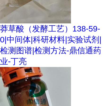
莽草酸（发酵工艺）138-59-
0|中间体|科研材料|实验试剂|
检测图谱|检测方法-鼎信通药
业-丁亮