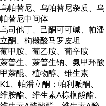
乌帕替尼、乌帕替尼杂质、乌
帕替尼中间体
乌司他丁、己酮可可碱、帕潘
立酮、枸橼酸马罗皮坦
葡甲胺、葡乙胺、葡辛胺
萘普生、萘普生钠、氨甲环酸
甲萘醌、植物醇、维生素
K1、帕潘立酮；帕利哌酮、
维胺酯、维生素A棕榈酸酯、
维生素A醋酸酯、维生素A酸