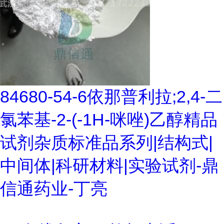
84680-54-6依那普利拉;2,4-二
氯苯基-2-(-1H-咪唑)乙醇精品
试剂杂质标准品系列|结构式|
中间体|科研材料|实验试剂-鼎
信通药业-丁亮