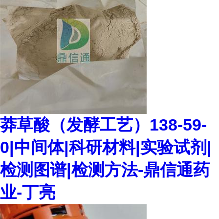
莽草酸（发酵工艺）138-59-
0|中间体|科研材料|实验试剂|
检测图谱|检测方法-鼎信通药
业-丁亮