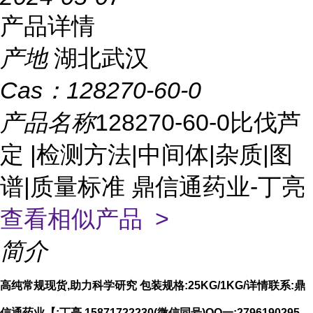
产品详情
产地
湖北武汉
Cas：
128270-60-0
产品名称
128270-60-0比伐芦
定 |检测方法|中间体|杂质|图
谱|质量标准 鼎信通药业-丁亮
查看相似产品 >
简介
高纯常规现货,助力科学研究 包装规格:25KG/1KG/详情联系:鼎
信通药业【:丁亮 15871722230(微信同号)QQ一:2796190295、