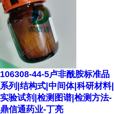
106308-44-5卢非酰胺标准品
系列|结构式|中间体|科研材料|
实验试剂|检测图谱|检测方法-
鼎信通药业-丁亮