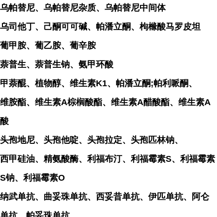
乌帕替尼、乌帕替尼杂质、乌帕替尼中间体
乌司他丁、己酮可可碱、帕潘立酮、枸橼酸马罗皮坦
葡甲胺、葡乙胺、葡辛胺
萘普生、萘普生钠、氨甲环酸
甲萘醌、植物醇、维生素K1、帕潘立酮;帕利哌酮、
维胺酯、维生素A棕榈酸酯、维生素A醋酸酯、维生素A
酸
头孢地尼、头孢他啶、头孢拉定、头孢匹林钠、
西甲硅油、精氨酸酶、利福布汀、利福霉素S、利福霉素
S钠、利福霉素O
纳武单抗、曲妥珠单抗、西妥昔单抗、伊匹单抗、阿仑
单抗、帕妥珠单抗