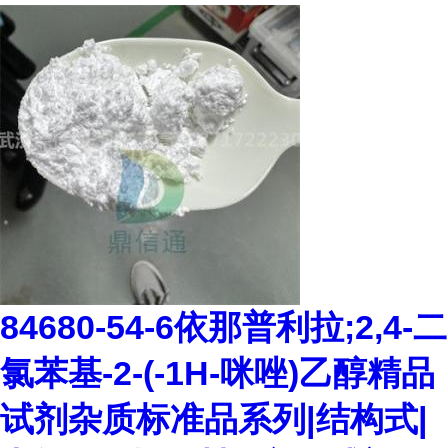
84680-54-6依那普利拉;2,4-二
氯苯基-2-(-1H-咪唑)乙醇精品
试剂杂质标准品系列|结构式|