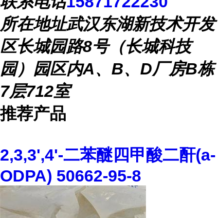
联系电话
15871722230
所在地址
武汉东湖新技术开发
区长城园路8号（长城科技
园）园区内A、B、D厂房B栋
7层712室
推荐产品
2,3,3',4'-二苯醚四甲酸二酐(a-
ODPA) 50662-95-8