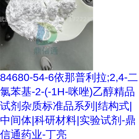
84680-54-6依那普利拉;2,4-二
氯苯基-2-(-1H-咪唑)乙醇精品
试剂杂质标准品系列|结构式|
中间体|科研材料|实验试剂-鼎
信通药业-丁亮