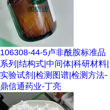
106308-44-5卢非酰胺标准品
系列|结构式|中间体|科研材料|
实验试剂|检测图谱|检测方法-
鼎信通药业-丁亮