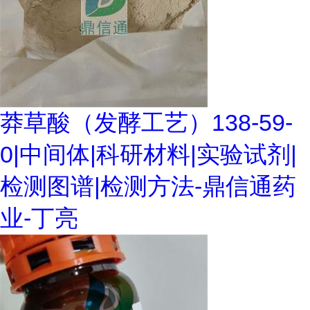
莽草酸（发酵工艺）138-59-
0|中间体|科研材料|实验试剂|
检测图谱|检测方法-鼎信通药
业-丁亮