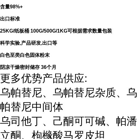
含量98%+
出口标准
25KG/纸板桶 100G/500G/1KG可根据需求数量包装
科学实验,产品研发,出口等
白色至类白色固体粉末
阴凉干燥密封储存 36个月
更多优势产品供应:
乌帕替尼、乌帕替尼杂质、乌
帕替尼中间体
乌司他丁、己酮可可碱、帕潘
立酮、枸橼酸马罗皮坦