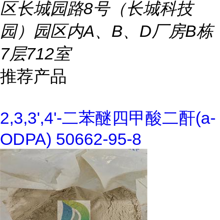
区长城园路8号（长城科技
园）园区内A、B、D厂房B栋
7层712室
推荐产品
2,3,3',4'-二苯醚四甲酸二酐(a-
ODPA) 50662-95-8