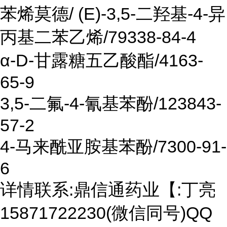
苯烯莫德/ (E)-3,5-二羟基-4-异
丙基二苯乙烯/79338-84-4
α-D-甘露糖五乙酸酯/4163-
65-9
3,5-二氟-4-氰基苯酚/123843-
57-2
4-马来酰亚胺基苯酚/7300-91-
6
详情联系:鼎信通药业【:丁亮
15871722230(微信同号)QQ