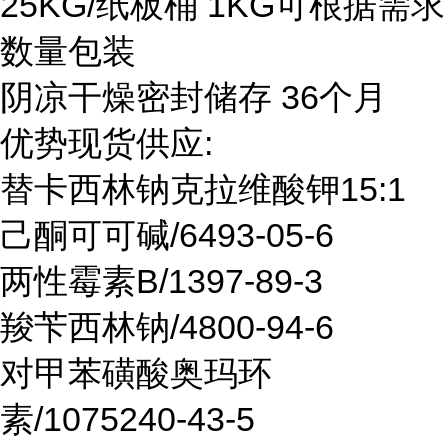
25KG/纸板桶 1KG可根据需求
数量包装
阴凉干燥密封储存 36个月
优势现货供应:
替卡西林钠克拉维酸钾15:1
己酮可可碱/6493-05-6
两性霉素B/1397-89-3
羧苄西林钠/4800-94-6
对甲苯磺酸奥玛环
素/1075240-43-5