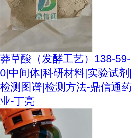
莽草酸（发酵工艺）138-59-
0|中间体|科研材料|实验试剂|
检测图谱|检测方法-鼎信通药
业-丁亮