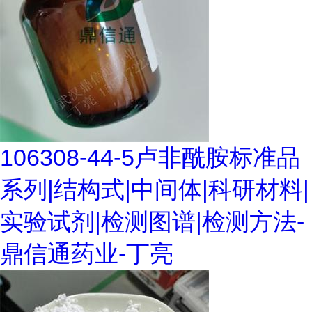
106308-44-5卢非酰胺标准品
系列|结构式|中间体|科研材料|
实验试剂|检测图谱|检测方法-
鼎信通药业-丁亮