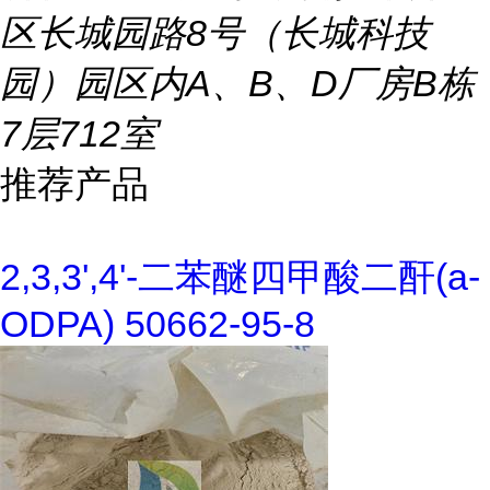
区长城园路8号（长城科技
园）园区内A、B、D厂房B栋
7层712室
推荐产品
2,3,3',4'-二苯醚四甲酸二酐(a-
ODPA) 50662-95-8