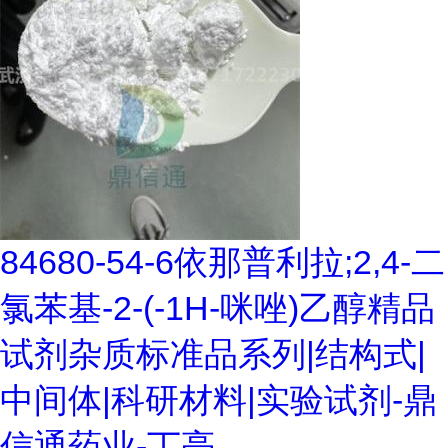
84680-54-6依那普利拉;2,4-二
氯苯基-2-(-1H-咪唑)乙醇精品
试剂杂质标准品系列|结构式|
中间体|科研材料|实验试剂-鼎
信通药业-丁亮