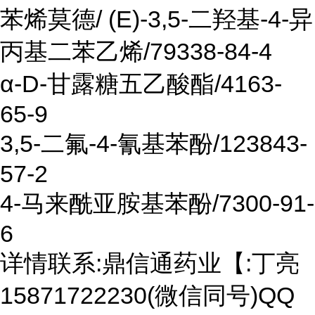
苯烯莫德/ (E)-3,5-二羟基-4-异
丙基二苯乙烯/79338-84-4
α-D-甘露糖五乙酸酯/4163-
65-9
3,5-二氟-4-氰基苯酚/123843-
57-2
4-马来酰亚胺基苯酚/7300-91-
6
详情联系:鼎信通药业【:丁亮
15871722230(微信同号)QQ