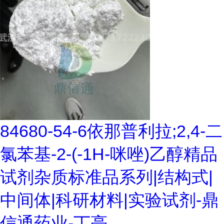
84680-54-6依那普利拉;2,4-二
氯苯基-2-(-1H-咪唑)乙醇精品
试剂杂质标准品系列|结构式|
中间体|科研材料|实验试剂-鼎
信通药业-丁亮