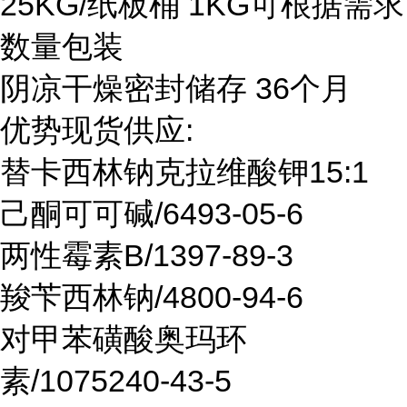
25KG/纸板桶 1KG可根据需求
数量包装
阴凉干燥密封储存 36个月
优势现货供应:
替卡西林钠克拉维酸钾15:1
己酮可可碱/6493-05-6
两性霉素B/1397-89-3
羧苄西林钠/4800-94-6
对甲苯磺酸奥玛环
素/1075240-43-5