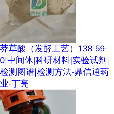
莽草酸（发酵工艺）138-59-
0|中间体|科研材料|实验试剂|
检测图谱|检测方法-鼎信通药
业-丁亮