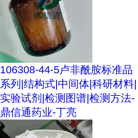
106308-44-5卢非酰胺标准品
系列|结构式|中间体|科研材料|
实验试剂|检测图谱|检测方法-
鼎信通药业-丁亮