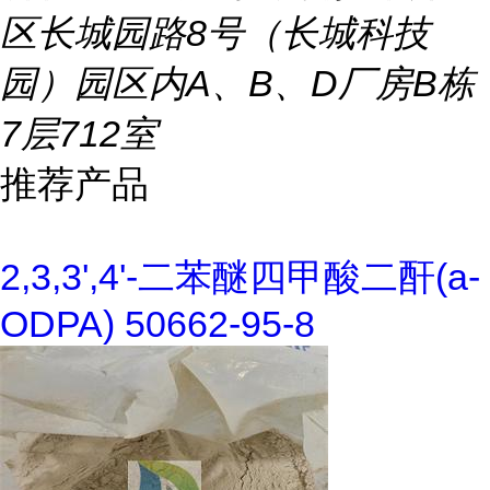
区长城园路8号（长城科技
园）园区内A、B、D厂房B栋
7层712室
推荐产品
2,3,3',4'-二苯醚四甲酸二酐(a-
ODPA) 50662-95-8