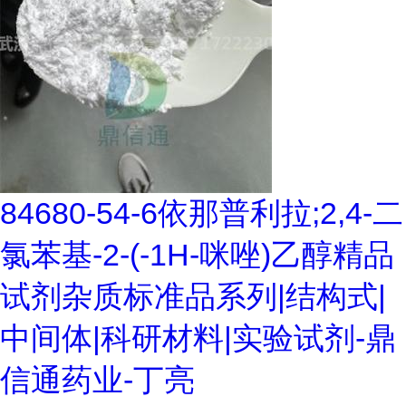
84680-54-6依那普利拉;2,4-二
氯苯基-2-(-1H-咪唑)乙醇精品
试剂杂质标准品系列|结构式|
中间体|科研材料|实验试剂-鼎
信通药业-丁亮