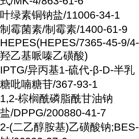
式/MK-4/863-61-6
叶绿素铜钠盐/11006-34-1
制霉菌素/制霉素/1400-61-9
HEPES(HEPES/7365-45-9/4-
羟乙基哌嗪乙磺酸)
IPTG/异丙基1-硫代-β-D-半乳
糖吡喃糖苷/367-93-1
1,2-棕榈酰磷脂酰甘油钠
盐/DPPG/200880-41-7
2-(二乙醇胺基)乙磺酸钠;BES-