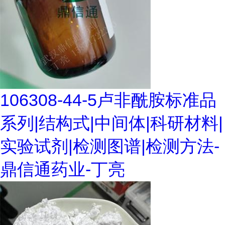
106308-44-5卢非酰胺标准品
系列|结构式|中间体|科研材料|
实验试剂|检测图谱|检测方法-
鼎信通药业-丁亮