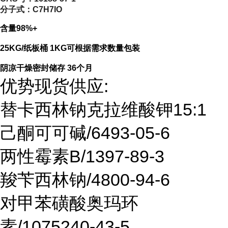
分子式：
C7H7IO
含量98%+
25KG/纸板桶 1KG可根据需求数量包装
阴凉干燥密封储存 36个月
优势现货供应:
替卡西林钠克拉维酸钾15:1
己酮可可碱/6493-05-6
两性霉素B/1397-89-3
羧苄西林钠/4800-94-6
对甲苯磺酸奥玛环
素/1075240-43-5