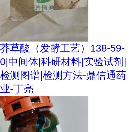
莽草酸（发酵工艺）138-59-
0|中间体|科研材料|实验试剂|
检测图谱|检测方法-鼎信通药
业-丁亮