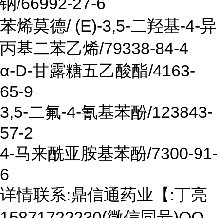
钠/66992-27-6
苯烯莫德/ (E)-3,5-二羟基-4-异
丙基二苯乙烯/79338-84-4
α-D-甘露糖五乙酸酯/4163-
65-9
3,5-二氟-4-氰基苯酚/123843-
57-2
4-马来酰亚胺基苯酚/7300-91-
6
详情联系:鼎信通药业【:丁亮
15871722230(微信同号)QQ