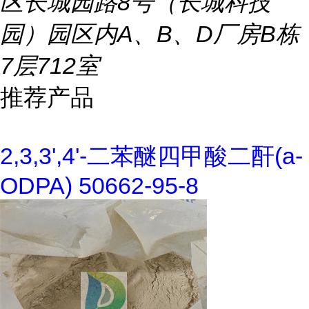
区长城园路8号（长城科技
园）园区内A、B、D厂房B栋
7层712室
推荐产品
2,3,3',4'-二苯醚四甲酸二酐(a-
ODPA) 50662-95-8