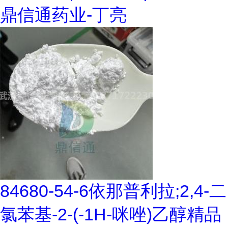
鼎信通药业-丁亮
84680-54-6依那普利拉;2,4-二
氯苯基-2-(-1H-咪唑)乙醇精品