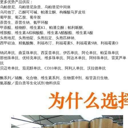
更多优势产品供应：
乌帕替尼、乌帕替尼杂质、乌帕替尼中间体
乌司他丁、己酮可可碱、帕潘立酮、枸橼酸马罗皮坦
葡甲胺、葡乙胺、葡辛胺
萘普生、萘普生钠、氨甲环酸
甲萘醌、植物醇、维生素K1、帕潘立酮；帕利哌酮、
维胺酯、维生素A棕榈酸酯、维生素A醋酸酯、维生素A酸
头孢地尼、头孢他啶、头孢拉定、头孢匹林钠、
西甲硅油、精氨酸酶、利福布汀、利福霉素S、利福霉素S钠、利福霉素O
纳武单抗、曲妥珠单抗、西妥昔单抗、伊匹单抗、阿仑单抗、帕妥珠单抗
那他珠单抗、优特克单抗、维多珠单抗、阿达木单抗、阿特珠单抗、雷莫芦单
抗
贝迈奇单抗、茄尼醇单抗、CD10单抗、阿利人单抗、沃拉德单抗
酶系列／辅酶、化合物、维生素系列、生物缓冲剂、核苷及衍生物、
氨基酸／蛋白质等生化试剂 物料供应