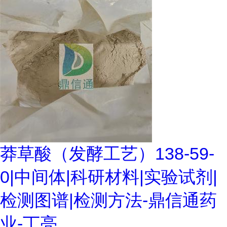
莽草酸（发酵工艺）138-59-
0|中间体|科研材料|实验试剂|
检测图谱|检测方法-鼎信通药
业-丁亮