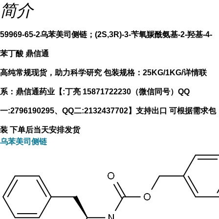
简介
59969-65-2乌苯美司侧链；(2S,3R)-3-苄氧羰酰氨基-2-羟基-4-
苯丁酸 鼎信通
高纯常规现货，助力科学研究 包装规格：25KG/1KG/详情联
系：鼎信通药业【:丁亮 15871722230（微信同号）QQ
一:2796190295、QQ二:2132437702】支持出口 可根据需求包
装 下单后当天安排发货
乌苯美司侧链