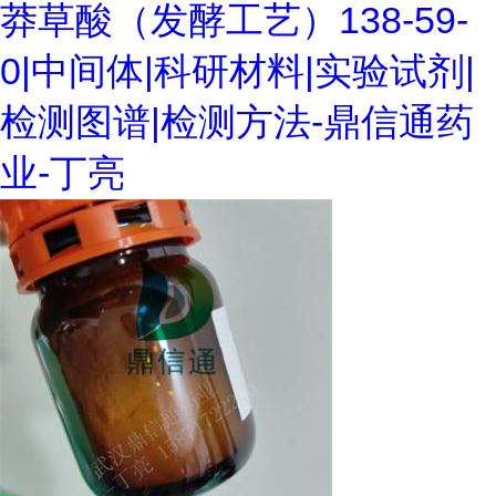
莽草酸（发酵工艺）138-59-
0|中间体|科研材料|实验试剂|
检测图谱|检测方法-鼎信通药
业-丁亮