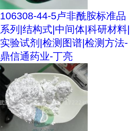
106308-44-5卢非酰胺标准品
系列|结构式|中间体|科研材料|
实验试剂|检测图谱|检测方法-
鼎信通药业-丁亮