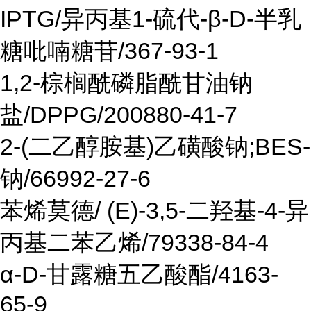
IPTG/异丙基1-硫代-β-D-半乳
糖吡喃糖苷/367-93-1
1,2-棕榈酰磷脂酰甘油钠
盐/DPPG/200880-41-7
2-(二乙醇胺基)乙磺酸钠;BES-
钠/66992-27-6
苯烯莫德/ (E)-3,5-二羟基-4-异
丙基二苯乙烯/79338-84-4
α-D-甘露糖五乙酸酯/4163-
65-9