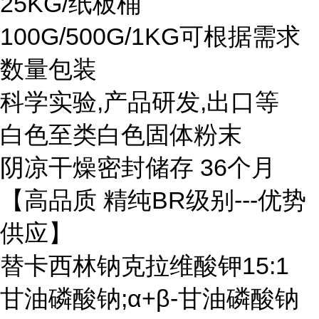
25KG/纸板桶
100G/500G/1KG可根据需求
数量包装
科学实验,产品研发,出口等
白色至类白色固体粉末
阴凉干燥密封储存 36个月
【高品质 精纯BR级别---优势
供应】
替卡西林钠克拉维酸钾15:1
甘油磷酸钠;α+β-甘油磷酸钠