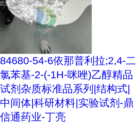
84680-54-6依那普利拉;2,4-二
氯苯基-2-(-1H-咪唑)乙醇精品
试剂杂质标准品系列|结构式|
中间体|科研材料|实验试剂-鼎
信通药业-丁亮