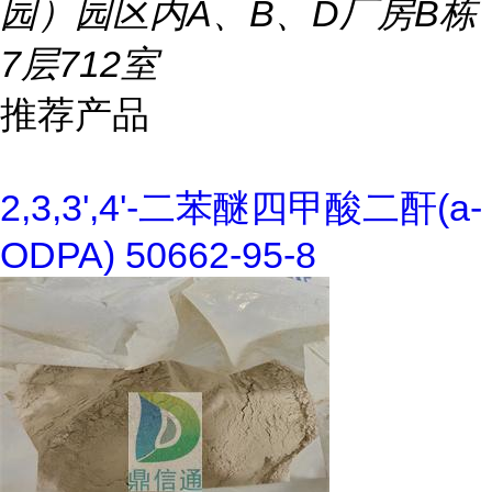
园）园区内A、B、D厂房B栋
7层712室
推荐产品
2,3,3',4'-二苯醚四甲酸二酐(a-
ODPA) 50662-95-8