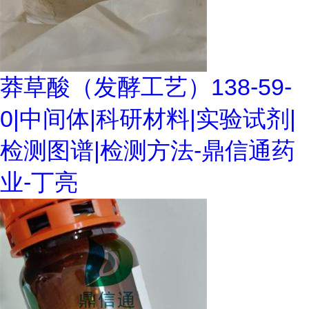
莽草酸（发酵工艺）138-59-
0|中间体|科研材料|实验试剂|
检测图谱|检测方法-鼎信通药
业-丁亮