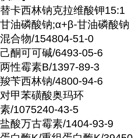
替卡西林钠克拉维酸钾15:1
甘油磷酸钠;α+β-甘油磷酸钠
混合物/154804-51-0
己酮可可碱/6493-05-6
两性霉素B/1397-89-3
羧苄西林钠/4800-94-6
对甲苯磺酸奥玛环
素/1075240-43-5
盐酸万古霉素/1404-93-9
蛋白酶K/重组蛋白酶K/39450-