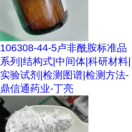
106308-44-5卢非酰胺标准品
系列|结构式|中间体|科研材料|
实验试剂|检测图谱|检测方法-
鼎信通药业-丁亮