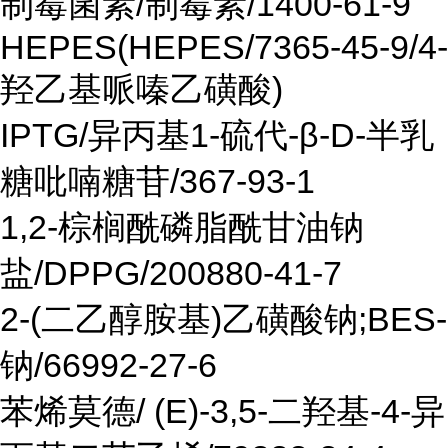
制霉菌素/制霉素/1400-61-9
HEPES(HEPES/7365-45-9/4-
羟乙基哌嗪乙磺酸)
IPTG/异丙基1-硫代-β-D-半乳
糖吡喃糖苷/367-93-1
1,2-棕榈酰磷脂酰甘油钠
盐/DPPG/200880-41-7
2-(二乙醇胺基)乙磺酸钠;BES-
钠/66992-27-6
苯烯莫德/ (E)-3,5-二羟基-4-异