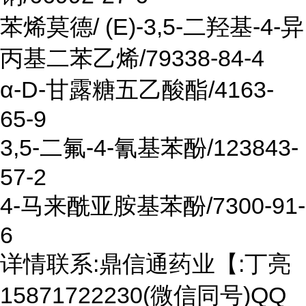
苯烯莫德/ (E)-3,5-二羟基-4-异
丙基二苯乙烯/79338-84-4
α-D-甘露糖五乙酸酯/4163-
65-9
3,5-二氟-4-氰基苯酚/123843-
57-2
4-马来酰亚胺基苯酚/7300-91-
6
详情联系:鼎信通药业【:丁亮
15871722230(微信同号)QQ