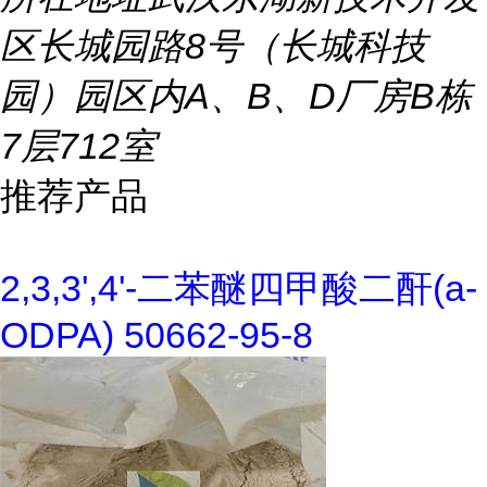
区长城园路8号（长城科技
园）园区内A、B、D厂房B栋
7层712室
推荐产品
2,3,3',4'-二苯醚四甲酸二酐(a-
ODPA) 50662-95-8