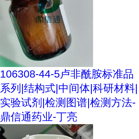
106308-44-5卢非酰胺标准品
系列|结构式|中间体|科研材料|
实验试剂|检测图谱|检测方法-
鼎信通药业-丁亮