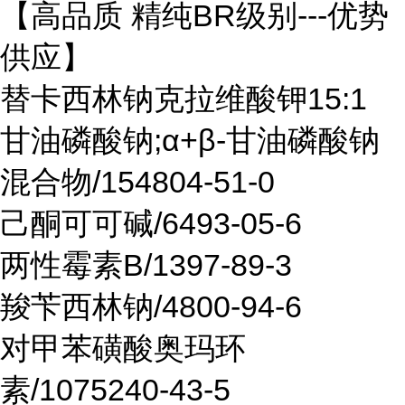
【高品质 精纯BR级别---优势
供应】
替卡西林钠克拉维酸钾15:1
甘油磷酸钠;α+β-甘油磷酸钠
混合物/154804-51-0
己酮可可碱/6493-05-6
两性霉素B/1397-89-3
羧苄西林钠/4800-94-6
对甲苯磺酸奥玛环
素/1075240-43-5