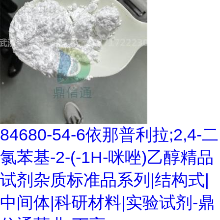
84680-54-6依那普利拉;2,4-二
氯苯基-2-(-1H-咪唑)乙醇精品
试剂杂质标准品系列|结构式|
中间体|科研材料|实验试剂-鼎