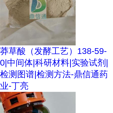
莽草酸（发酵工艺）138-59-
0|中间体|科研材料|实验试剂|
检测图谱|检测方法-鼎信通药
业-丁亮