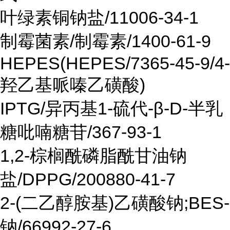
叶绿素铜钠盐/11006-34-1
制霉菌素/制霉素/1400-61-9
HEPES(HEPES/7365-45-9/4-
羟乙基哌嗪乙磺酸)
IPTG/异丙基1-硫代-β-D-半乳
糖吡喃糖苷/367-93-1
1,2-棕榈酰磷脂酰甘油钠
盐/DPPG/200880-41-7
2-(二乙醇胺基)乙磺酸钠;BES-
钠/66992-27-6