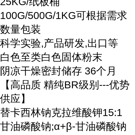
25KG/纸板桶
100G/500G/1KG可根据需求
数量包装
科学实验,产品研发,出口等
白色至类白色固体粉末
阴凉干燥密封储存 36个月
【高品质 精纯BR级别---优势
供应】
替卡西林钠克拉维酸钾15:1
甘油磷酸钠;α+β-甘油磷酸钠