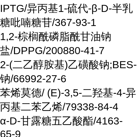
IPTG/异丙基1-硫代-β-D-半乳
糖吡喃糖苷/367-93-1
1,2-棕榈酰磷脂酰甘油钠
盐/DPPG/200880-41-7
2-(二乙醇胺基)乙磺酸钠;BES-
钠/66992-27-6
苯烯莫德/ (E)-3,5-二羟基-4-异
丙基二苯乙烯/79338-84-4
α-D-甘露糖五乙酸酯/4163-
65-9