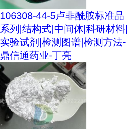
106308-44-5卢非酰胺标准品
系列|结构式|中间体|科研材料|
实验试剂|检测图谱|检测方法-
鼎信通药业-丁亮