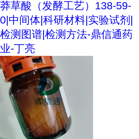
莽草酸（发酵工艺）138-59-
0|中间体|科研材料|实验试剂|
检测图谱|检测方法-鼎信通药
业-丁亮