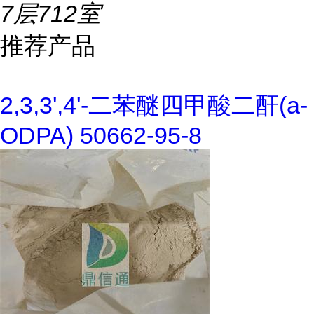
7层712室
推荐产品
2,3,3',4'-二苯醚四甲酸二酐(a-
ODPA) 50662-95-8