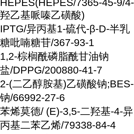
HEPES(HEPES/7365-45-9/4-
羟乙基哌嗪乙磺酸)
IPTG/异丙基1-硫代-β-D-半乳
糖吡喃糖苷/367-93-1
1,2-棕榈酰磷脂酰甘油钠
盐/DPPG/200880-41-7
2-(二乙醇胺基)乙磺酸钠;BES-
钠/66992-27-6
苯烯莫德/ (E)-3,5-二羟基-4-异
丙基二苯乙烯/79338-84-4