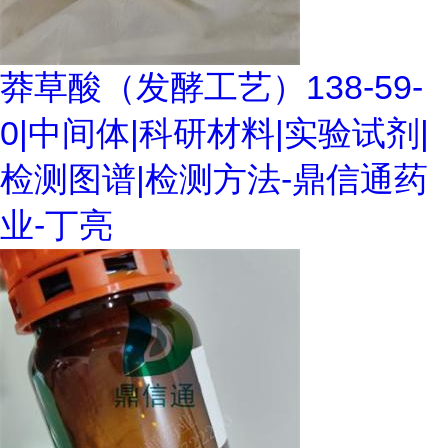
莽草酸（发酵工艺）138-59-
0|中间体|科研材料|实验试剂|
检测图谱|检测方法-鼎信通药
业-丁亮