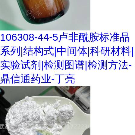
106308-44-5卢非酰胺标准品
系列|结构式|中间体|科研材料|
实验试剂|检测图谱|检测方法-
鼎信通药业-丁亮