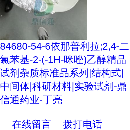
84680-54-6依那普利拉;2,4-二
氯苯基-2-(-1H-咪唑)乙醇精品
试剂杂质标准品系列|结构式|
中间体|科研材料|实验试剂-鼎
信通药业-丁亮
在线留言
拨打电话