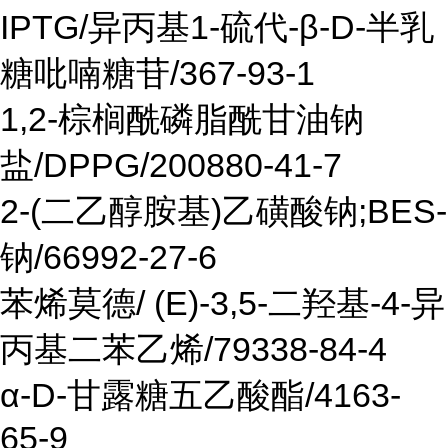
IPTG/异丙基1-硫代-β-D-半乳
糖吡喃糖苷/367-93-1
1,2-棕榈酰磷脂酰甘油钠
盐/DPPG/200880-41-7
2-(二乙醇胺基)乙磺酸钠;BES-
钠/66992-27-6
苯烯莫德/ (E)-3,5-二羟基-4-异
丙基二苯乙烯/79338-84-4
α-D-甘露糖五乙酸酯/4163-
65-9