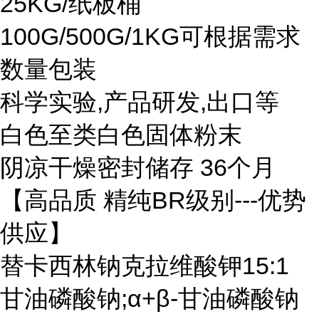
25KG/纸板桶
100G/500G/1KG可根据需求
数量包装
科学实验,产品研发,出口等
白色至类白色固体粉末
阴凉干燥密封储存 36个月
【高品质 精纯BR级别---优势
供应】
替卡西林钠克拉维酸钾15:1
甘油磷酸钠;α+β-甘油磷酸钠