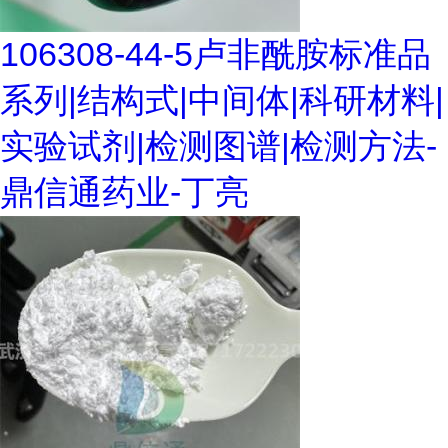
106308-44-5卢非酰胺标准品
系列|结构式|中间体|科研材料|
实验试剂|检测图谱|检测方法-
鼎信通药业-丁亮