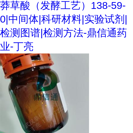
莽草酸（发酵工艺）138-59-
0|中间体|科研材料|实验试剂|
检测图谱|检测方法-鼎信通药
业-丁亮