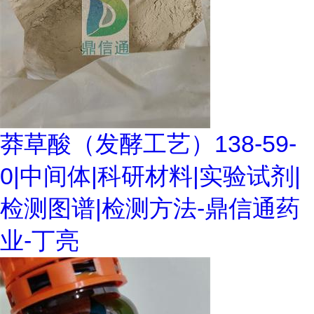
莽草酸（发酵工艺）138-59-
0|中间体|科研材料|实验试剂|
检测图谱|检测方法-鼎信通药
业-丁亮