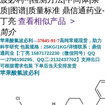
质|图谱|质量标准 鼎信通药业-
丁亮
查看相似产品 >
简介
苹果酸氯波必利—
57645-91-7
高纯常规现货，助力
科学研究 包装规格：25KG/1KG/详情联系：鼎信
通药业【:丁亮 15871722230（微信同号）QQ
一:2796190295、QQ二:2132437702】支持出口
可根据需求包装 下单后当天安排发货
苹果酸氯波必利