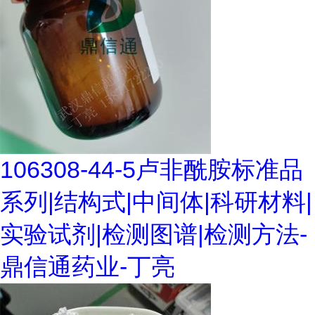
106308-44-5卢非酰胺标准品
系列|结构式|中间体|科研材料|
实验试剂|检测图谱|检测方法-
鼎信通药业-丁亮