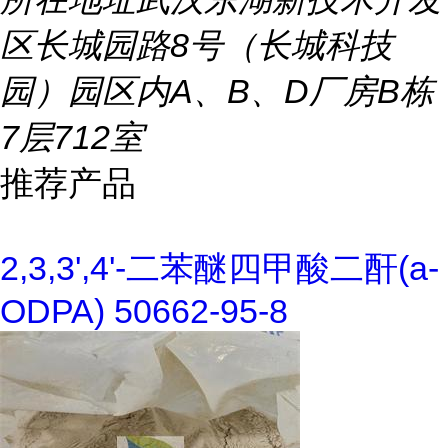
区长城园路8号（长城科技
园）园区内A、B、D厂房B栋
7层712室
推荐产品
2,3,3',4'-二苯醚四甲酸二酐(a-
ODPA) 50662-95-8