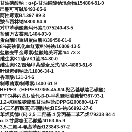
甘油磷酸钠；α+β-甘油磷酸钠混合物/154804-51-0
己酮可可碱/6493-05-6
两性霉素B/1397-89-3
羧苄西林钠/4800-94-6
对甲苯磺酸奥玛环素/1075240-43-5
盐酸万古霉素/1404-93-9
蛋白酶K/重组蛋白酶K/39450-01-6
8%高铁氯化血红素/卟啉铁/16009-13-5
盐酸去甲金霉素/盐酸地美环素/64-73-3
维生素K1油/VK1油/84-80-0
维生素K2/四烯甲萘醌全反式/MK-4/863-61-6
叶绿素铜钠盐/11006-34-1
香草酸/121-34-6
制霉菌素/制霉素/1400-61-9
HEPES（HEPES/7365-45-9/4-羟乙基哌嗪乙磺酸）
IPTG/异丙基1-硫代-β-D-半乳糖吡喃糖苷/367-93-1
1,2-棕榈酰磷脂酰甘油钠盐/DPPG/200880-41-7
2-(二乙醇胺基)乙磺酸钠;BES-钠/66992-27-6
苯烯莫德/ (E)-3,5-二羟基-4-异丙基二苯乙烯/79338-84-4
α-D-甘露糖五乙酸酯/4163-65-9
3,5-二氟-4-氰基苯酚/123843-57-2