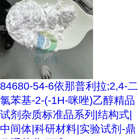
84680-54-6依那普利拉;2,4-二
氯苯基-2-(-1H-咪唑)乙醇精品
试剂杂质标准品系列|结构式|
中间体|科研材料|实验试剂-鼎