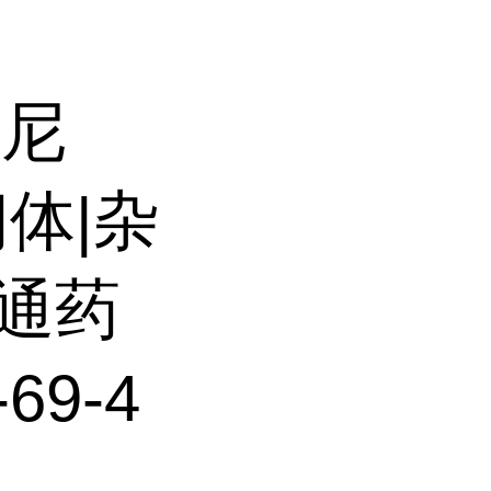
替尼
间体|杂
信通药
69-4