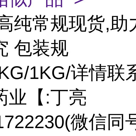
高纯常规现货,助
究 包装规
5KG/1KG/详情联
药业【:丁亮
71722230(微信同