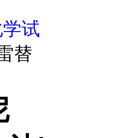
化学试
雷替
尼