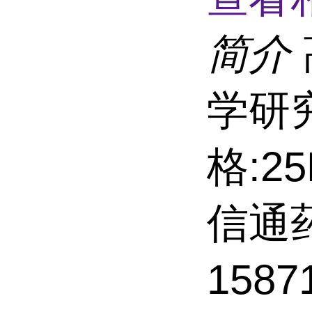
简介
学研
格:2
信通
158