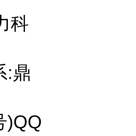
力科
系:鼎
号)QQ