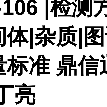
-106 |检测
体|杂质|图
量标准 鼎信
丁亮