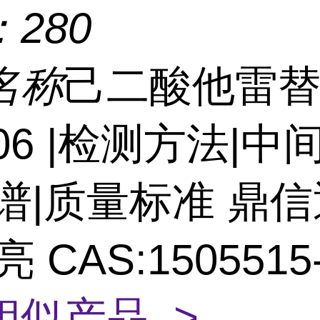
：
280
名称
己二酸他雷
106 |检测方法|中
图谱|质量标准 鼎
 CAS:1505515-
相似产品 >