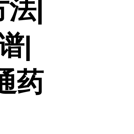
方法|
谱|
通药