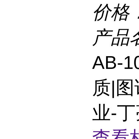
价格
产品
AB-
质|
业-丁亮
查看