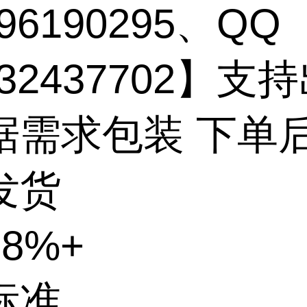
96190295、QQ
132437702】支
据需求包装 下单
发货
8%+
标准