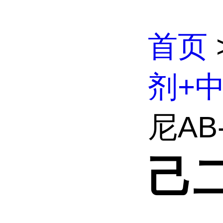
首页
剂+
尼AB-
己