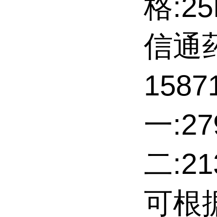
格:2
信通
158
一:27
二:2
可根