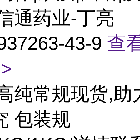
鼎信通药业-丁亮
937263-43-9
查
>
高纯常规现货,助
究 包装规