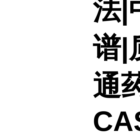
法|
谱
通
CAS