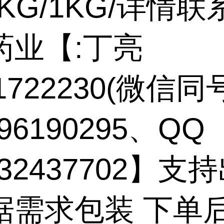
5KG/1KG/详情联
药业【:丁亮
71722230(微信同
96190295、QQ
132437702】支
据需求包装 下单