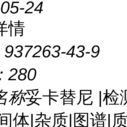
-05-24
详情
：
937263-43-9
：
280
名称
妥卡替尼 |检
间体|杂质|图谱|