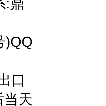
系:鼎
号)QQ
持出口
后当天