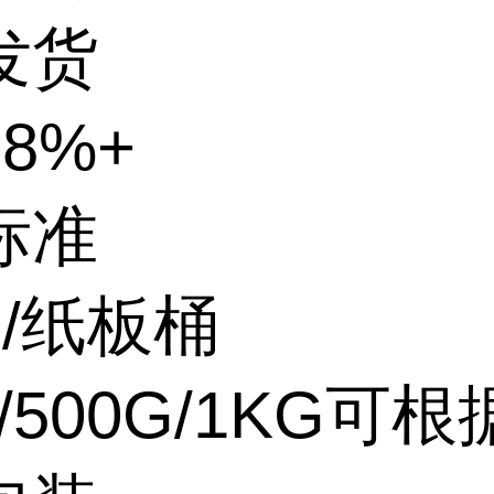
发货
8%+
标准
G/纸板桶
G/500G/1KG可