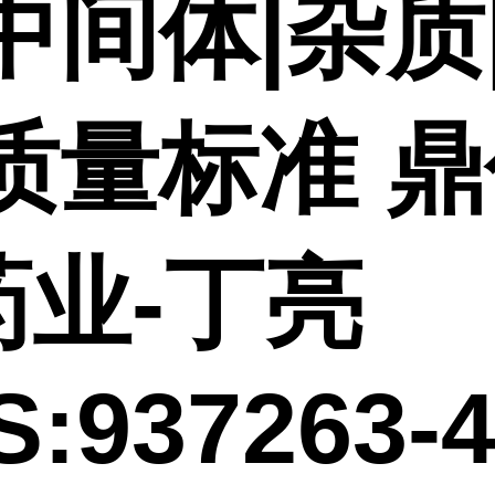
中间体|杂质
|质量标准 
药业-丁亮
:937263-4