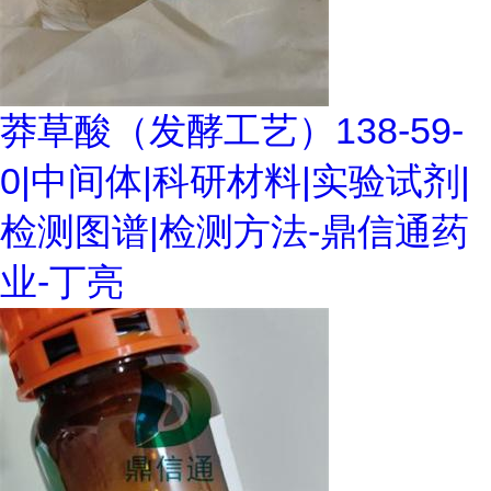
莽草酸（发酵工艺）138-59-
0|中间体|科研材料|实验试剂|
检测图谱|检测方法-鼎信通药
业-丁亮