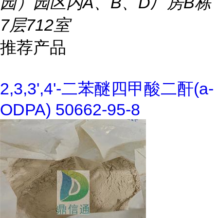
园）园区内A、B、D厂房B栋
7层712室
推荐产品
2,3,3',4'-二苯醚四甲酸二酐(a-
ODPA) 50662-95-8