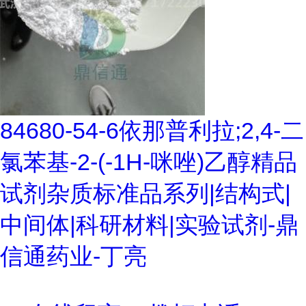
84680-54-6依那普利拉;2,4-二
氯苯基-2-(-1H-咪唑)乙醇精品
试剂杂质标准品系列|结构式|
中间体|科研材料|实验试剂-鼎
信通药业-丁亮