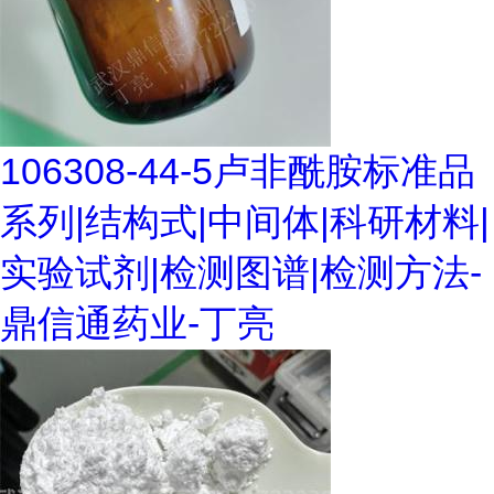
106308-44-5卢非酰胺标准品
系列|结构式|中间体|科研材料|
实验试剂|检测图谱|检测方法-
鼎信通药业-丁亮