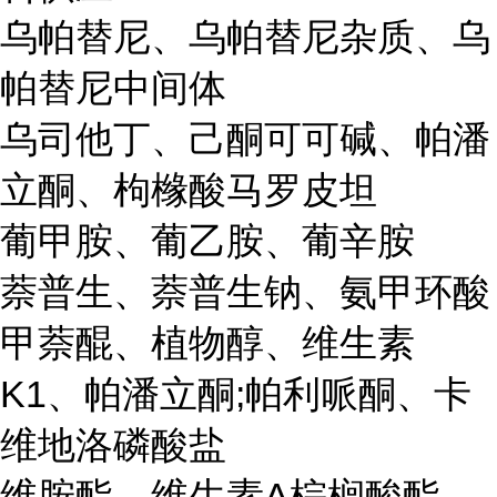
乌帕替尼、乌帕替尼杂质、乌
帕替尼中间体
乌司他丁、己酮可可碱、帕潘
立酮、枸橼酸马罗皮坦
葡甲胺、葡乙胺、葡辛胺
萘普生、萘普生钠、氨甲环酸
甲萘醌、植物醇、维生素
K1、帕潘立酮;帕利哌酮、卡
维地洛磷酸盐
维胺酯、维生素A棕榈酸酯、