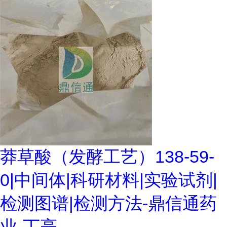
莽草酸（发酵工艺）138-59-
0|中间体|科研材料|实验试剂|
检测图谱|检测方法-鼎信通药
业-丁亮