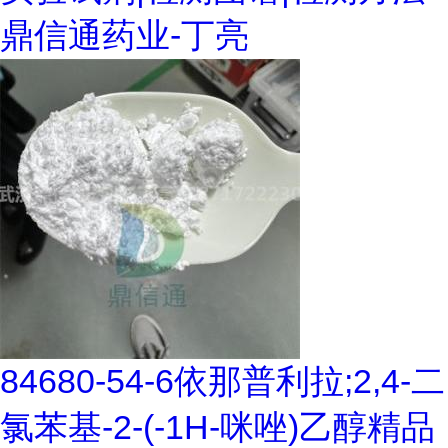
鼎信通药业-丁亮
84680-54-6依那普利拉;2,4-二
氯苯基-2-(-1H-咪唑)乙醇精品