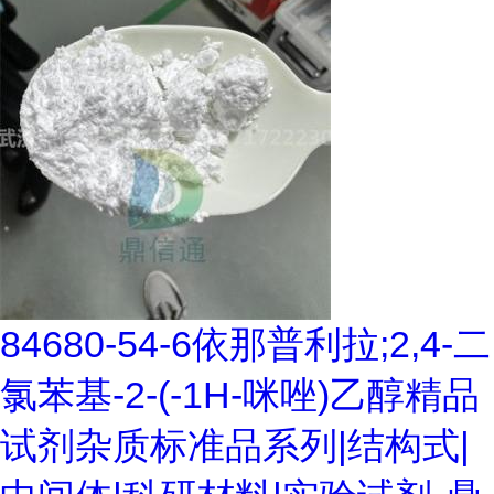
84680-54-6依那普利拉;2,4-二
氯苯基-2-(-1H-咪唑)乙醇精品
试剂杂质标准品系列|结构式|