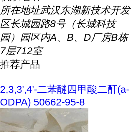
所在地址
武汉东湖新技术开发
区长城园路8号（长城科技
园）园区内A、B、D厂房B栋
7层712室
推荐产品
2,3,3',4'-二苯醚四甲酸二酐(a-
ODPA) 50662-95-8