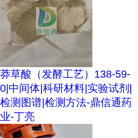
莽草酸（发酵工艺）138-59-
0|中间体|科研材料|实验试剂|
检测图谱|检测方法-鼎信通药
业-丁亮