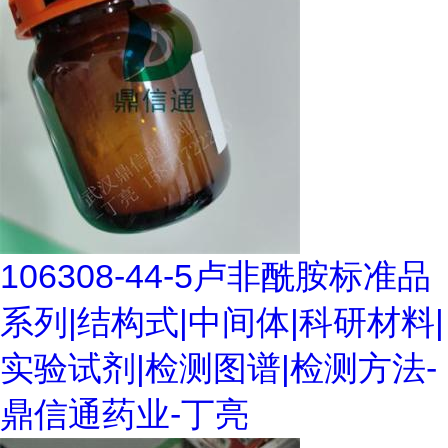
106308-44-5卢非酰胺标准品
系列|结构式|中间体|科研材料|
实验试剂|检测图谱|检测方法-
鼎信通药业-丁亮