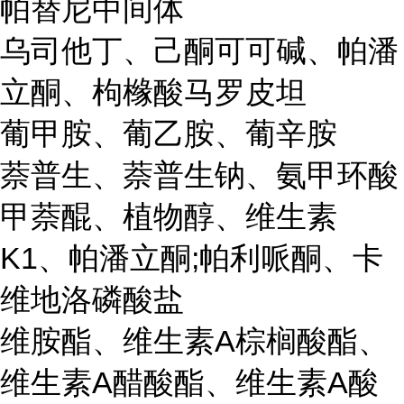
帕替尼中间体
乌司他丁、己酮可可碱、帕潘
立酮、枸橼酸马罗皮坦
葡甲胺、葡乙胺、葡辛胺
萘普生、萘普生钠、氨甲环酸
甲萘醌、植物醇、维生素
K1、帕潘立酮;帕利哌酮、卡
维地洛磷酸盐
维胺酯、维生素A棕榈酸酯、
维生素A醋酸酯、维生素A酸