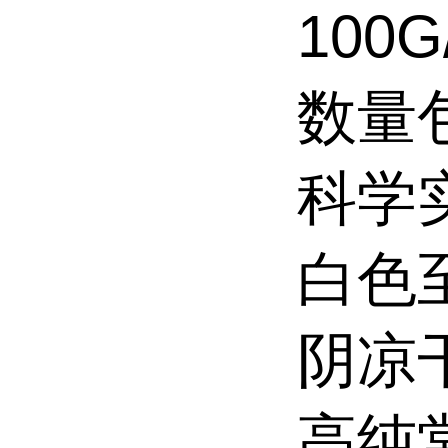
100
数量
科学
白色
阴凉
高纯