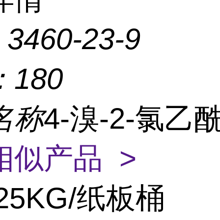
：
3460-23-9
：
180
名称
4-溴-2-氯乙
相似产品 >
25KG/纸板桶