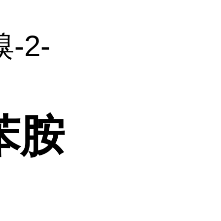
溴-2-
苯胺