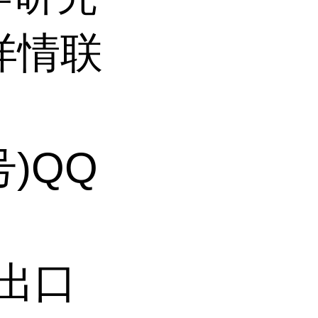
/详情联
号)QQ
持出口