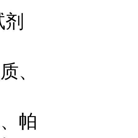
试剂
杂质、
碱、帕