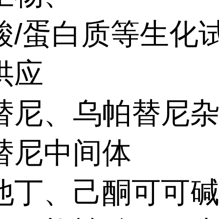
酸/蛋白质等生化
供应
替尼、乌帕替尼
替尼中间体
他丁、己酮可可