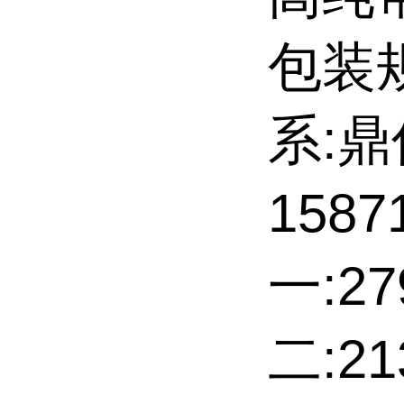
包装规
系:
158
一:27
二:2