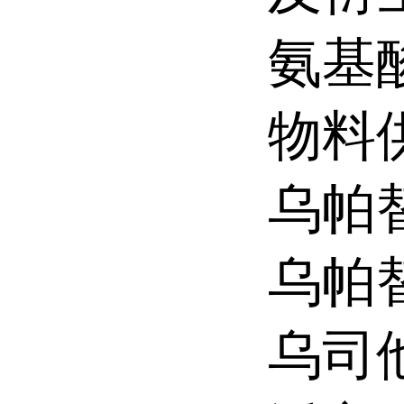
氨基
物料
乌帕
乌帕
乌司