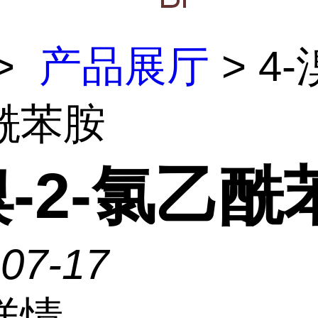
>
产品展厅
> 4-
酰苯胺
溴-2-氯乙酰
-07-17
详情