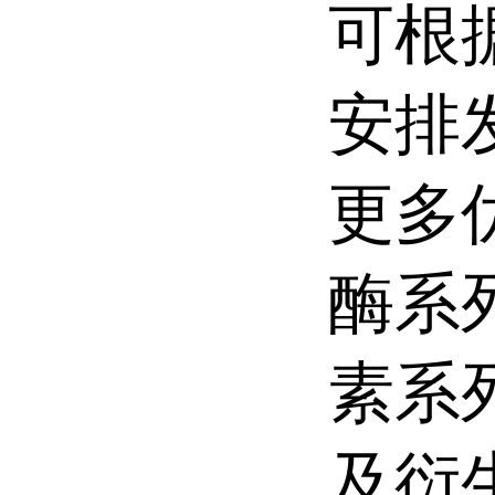
可根
安排
更多
酶系
素系
及衍