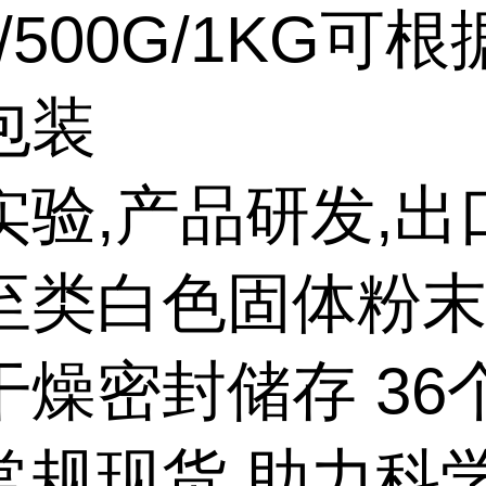
G/500G/1KG可
包装
实验,产品研发,出
至类白色固体粉
干燥密封储存 36
常规现货,助力科