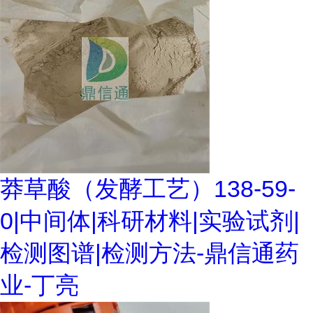
莽草酸（发酵工艺）138-59-
0|中间体|科研材料|实验试剂|
检测图谱|检测方法-鼎信通药
业-丁亮