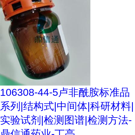
106308-44-5卢非酰胺标准品
系列|结构式|中间体|科研材料|
实验试剂|检测图谱|检测方法-
鼎信通药业-丁亮