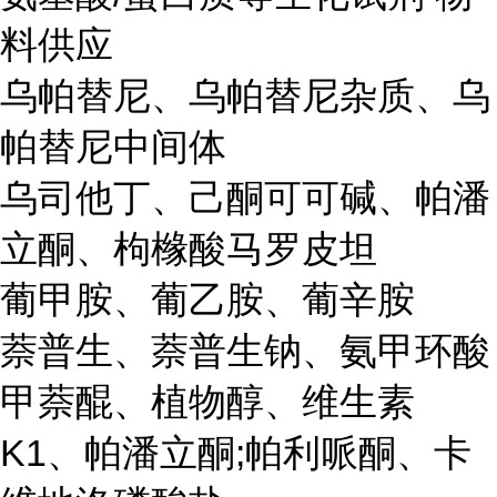
料供应
乌帕替尼、乌帕替尼杂质、乌
帕替尼中间体
乌司他丁、己酮可可碱、帕潘
立酮、枸橼酸马罗皮坦
葡甲胺、葡乙胺、葡辛胺
萘普生、萘普生钠、氨甲环酸
甲萘醌、植物醇、维生素
K1、帕潘立酮;帕利哌酮、卡