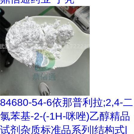
84680-54-6依那普利拉;2,4-二
氯苯基-2-(-1H-咪唑)乙醇精品
试剂杂质标准品系列|结构式|