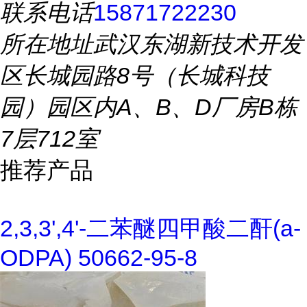
联系电话
15871722230
所在地址
武汉东湖新技术开发
区长城园路8号（长城科技
园）园区内A、B、D厂房B栋
7层712室
推荐产品
2,3,3',4'-二苯醚四甲酸二酐(a-
ODPA) 50662-95-8