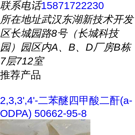
联系电话
15871722230
所在地址
武汉东湖新技术开发
区长城园路8号（长城科技
园）园区内A、B、D厂房B栋
7层712室
推荐产品
2,3,3',4'-二苯醚四甲酸二酐(a-
ODPA) 50662-95-8