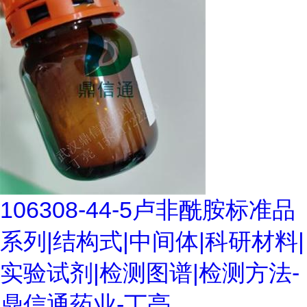
106308-44-5卢非酰胺标准品
系列|结构式|中间体|科研材料|
实验试剂|检测图谱|检测方法-
鼎信通药业-丁亮