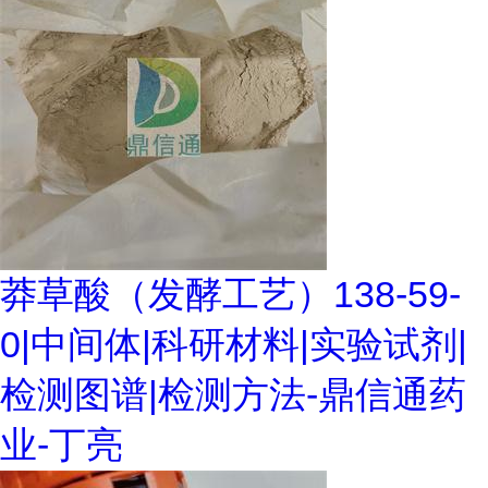
莽草酸（发酵工艺）138-59-
0|中间体|科研材料|实验试剂|
检测图谱|检测方法-鼎信通药
业-丁亮