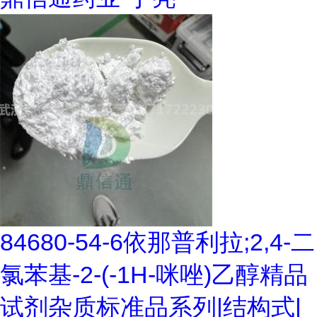
84680-54-6依那普利拉;2,4-二
氯苯基-2-(-1H-咪唑)乙醇精品
试剂杂质标准品系列|结构式|