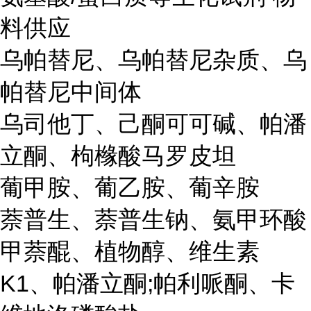
料供应
乌帕替尼、乌帕替尼杂质、乌
帕替尼中间体
乌司他丁、己酮可可碱、帕潘
立酮、枸橼酸马罗皮坦
葡甲胺、葡乙胺、葡辛胺
萘普生、萘普生钠、氨甲环酸
甲萘醌、植物醇、维生素
K1、帕潘立酮;帕利哌酮、卡