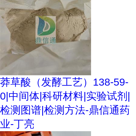
莽草酸（发酵工艺）138-59-
0|中间体|科研材料|实验试剂|
检测图谱|检测方法-鼎信通药
业-丁亮