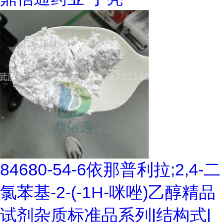
84680-54-6依那普利拉;2,4-二
氯苯基-2-(-1H-咪唑)乙醇精品
试剂杂质标准品系列|结构式|