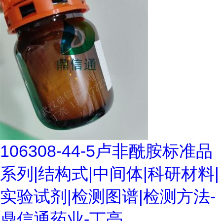
106308-44-5卢非酰胺标准品
系列|结构式|中间体|科研材料|
实验试剂|检测图谱|检测方法-
鼎信通药业-丁亮