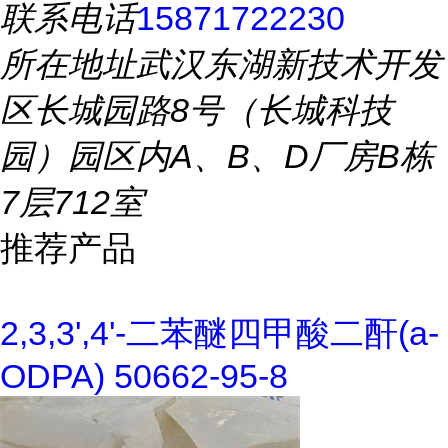
联系电话
15871722230
所在地址
武汉东湖新技术开发
区长城园路8号（长城科技
园）园区内A、B、D厂房B栋
7层712室
推荐产品
2,3,3',4'-二苯醚四甲酸二酐(a-
ODPA) 50662-95-8