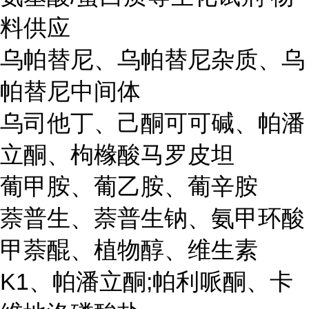
料供应
乌帕替尼、乌帕替尼杂质、乌
帕替尼中间体
乌司他丁、己酮可可碱、帕潘
立酮、枸橼酸马罗皮坦
葡甲胺、葡乙胺、葡辛胺
萘普生、萘普生钠、氨甲环酸
甲萘醌、植物醇、维生素
K1、帕潘立酮;帕利哌酮、卡