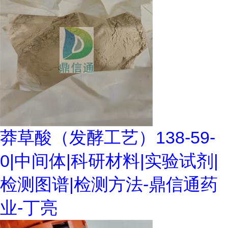
莽草酸（发酵工艺）138-59-
0|中间体|科研材料|实验试剂|
检测图谱|检测方法-鼎信通药
业-丁亮