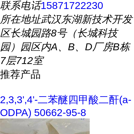
联系电话
15871722230
所在地址
武汉东湖新技术开发
区长城园路8号（长城科技
园）园区内A、B、D厂房B栋
7层712室
推荐产品
2,3,3',4'-二苯醚四甲酸二酐(a-
ODPA) 50662-95-8