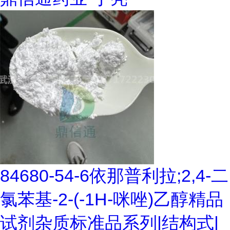
84680-54-6依那普利拉;2,4-二
氯苯基-2-(-1H-咪唑)乙醇精品
试剂杂质标准品系列|结构式|