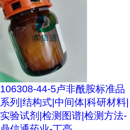
106308-44-5卢非酰胺标准品
系列|结构式|中间体|科研材料|
实验试剂|检测图谱|检测方法-
鼎信通药业-丁亮