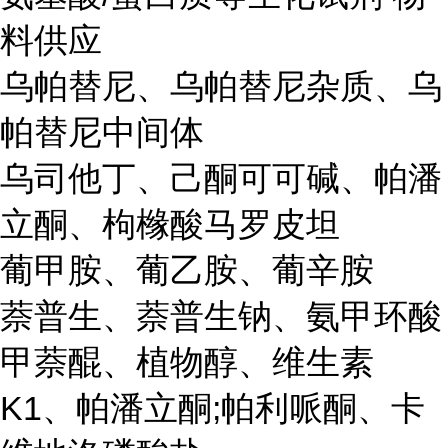
料供应
乌帕替尼、乌帕替尼杂质、乌
帕替尼中间体
乌司他丁、己酮可可碱、帕潘
立酮、枸橼酸马罗皮坦
葡甲胺、葡乙胺、葡辛胺
萘普生、萘普生钠、氨甲环酸
甲萘醌、植物醇、维生素
K1、帕潘立酮;帕利哌酮、卡