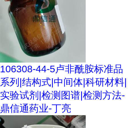
106308-44-5卢非酰胺标准品
系列|结构式|中间体|科研材料|
实验试剂|检测图谱|检测方法-
鼎信通药业-丁亮