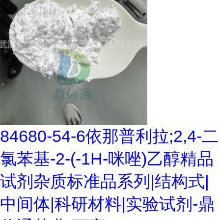
84680-54-6依那普利拉;2,4-二
氯苯基-2-(-1H-咪唑)乙醇精品
试剂杂质标准品系列|结构式|
中间体|科研材料|实验试剂-鼎