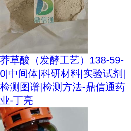
莽草酸（发酵工艺）138-59-
0|中间体|科研材料|实验试剂|
检测图谱|检测方法-鼎信通药
业-丁亮