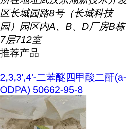
区长城园路8号（长城科技
园）园区内A、B、D厂房B栋
7层712室
推荐产品
2,3,3',4'-二苯醚四甲酸二酐(a-
ODPA) 50662-95-8