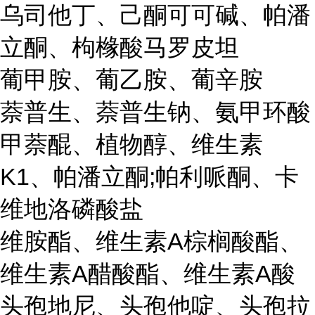
乌司他丁、己酮可可碱、帕潘
立酮、枸橼酸马罗皮坦
葡甲胺、葡乙胺、葡辛胺
萘普生、萘普生钠、氨甲环酸
甲萘醌、植物醇、维生素
K1、帕潘立酮;帕利哌酮、卡
维地洛磷酸盐
维胺酯、维生素A棕榈酸酯、
维生素A醋酸酯、维生素A酸
头孢地尼、头孢他啶、头孢拉