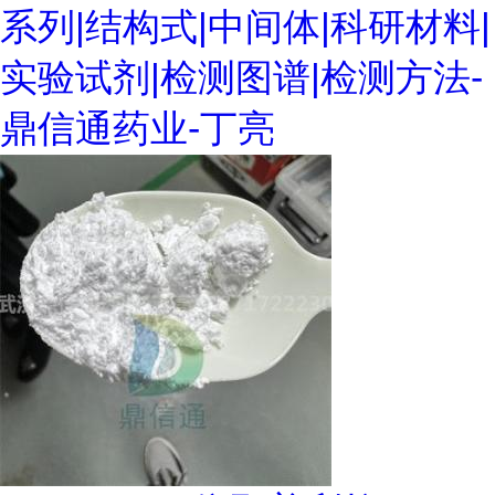
系列|结构式|中间体|科研材料|
实验试剂|检测图谱|检测方法-
鼎信通药业-丁亮