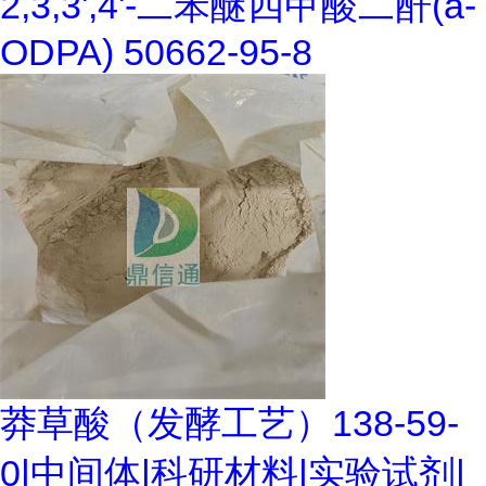
2,3,3',4'-二苯醚四甲酸二酐(a-
ODPA) 50662-95-8
莽草酸（发酵工艺）138-59-
0|中间体|科研材料|实验试剂|