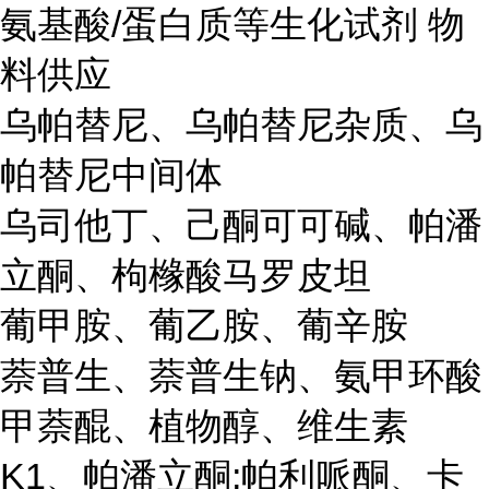
氨基酸/蛋白质等生化试剂 物
料供应
乌帕替尼、乌帕替尼杂质、乌
帕替尼中间体
乌司他丁、己酮可可碱、帕潘
立酮、枸橼酸马罗皮坦
葡甲胺、葡乙胺、葡辛胺
萘普生、萘普生钠、氨甲环酸
甲萘醌、植物醇、维生素
K1、帕潘立酮;帕利哌酮、卡