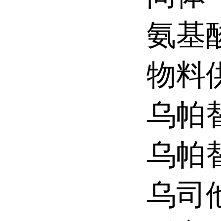
氨基
物料
乌帕
乌帕
乌司