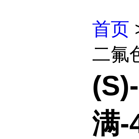
首页
二氟色
(S
满-