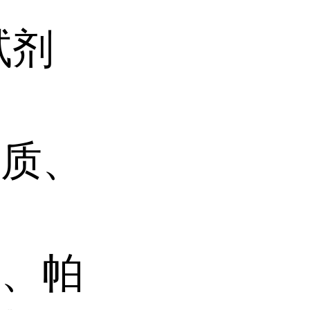
试剂
杂质、
碱、帕