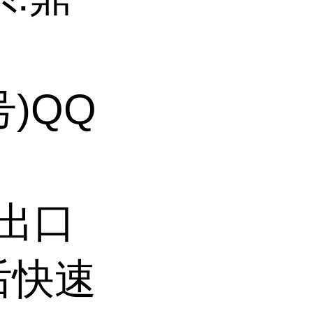
号)QQ
持出口
后快速