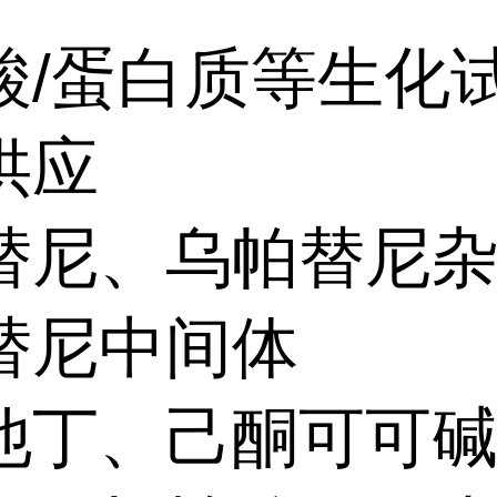
酸/蛋白质等生化
供应
替尼、乌帕替尼
替尼中间体
他丁、己酮可可