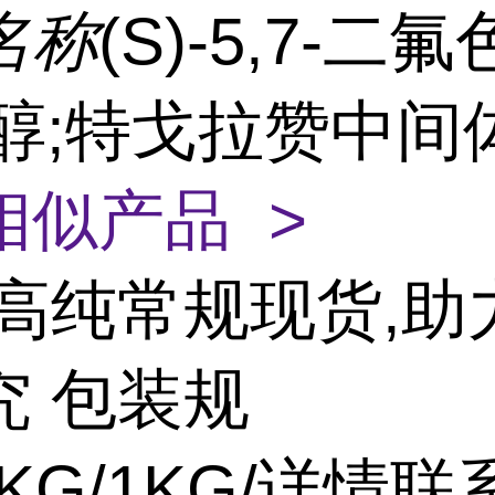
名称
(S)-5,7-二氟
-醇;特戈拉赞中间体
相似产品 >
高纯常规现货,助
究 包装规
5KG/1KG/详情联