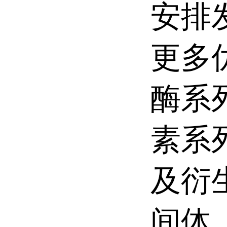
安排
更多
酶系
素系
及衍
间体