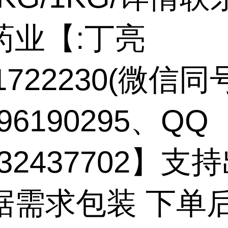
药业【:丁亮
71722230(微信同
96190295、QQ
132437702】支
据需求包装 下单