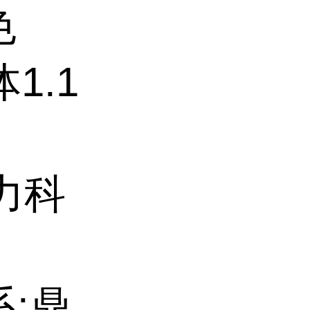
色
1.1
力科
系:鼎