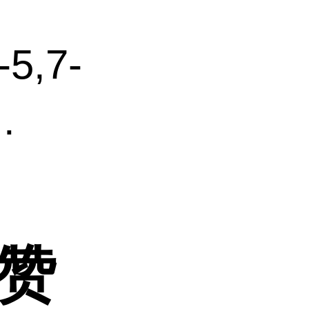
-5,7-
.
拉赞