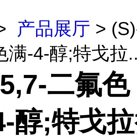
>
产品展厅
> (S)
满-4-醇;特戈拉..
)-5,7-二氟色
4-醇;特戈