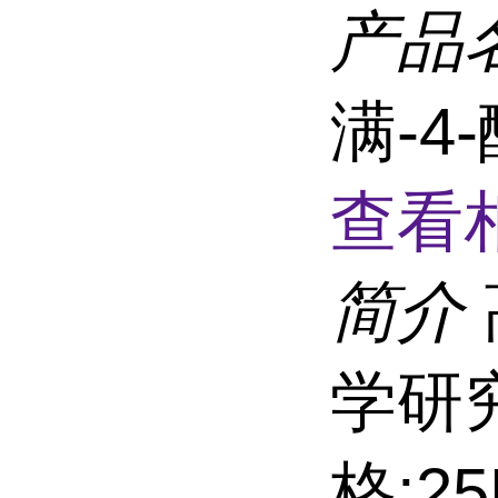
产品
满-4
查看
简介
学研
格:2