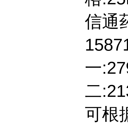
信通
158
一:27
二:2
可根