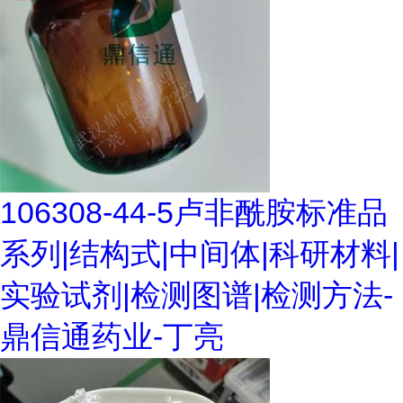
106308-44-5卢非酰胺标准品
系列|结构式|中间体|科研材料|
实验试剂|检测图谱|检测方法-
鼎信通药业-丁亮