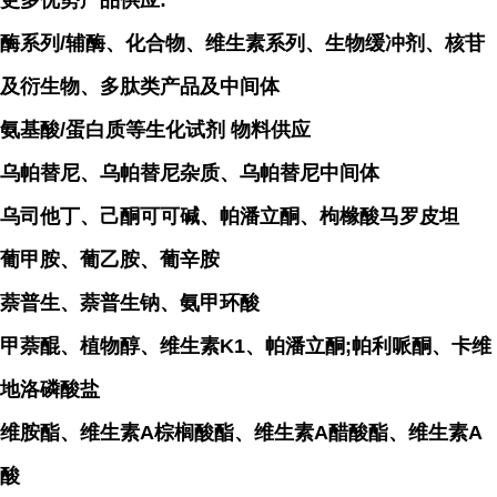
更多优势产品供应:
酶系列/辅酶、化合物、维生素系列、生物缓冲剂、核苷
及衍生物、多肽类产品及中间体
氨基酸/蛋白质等生化试剂 物料供应
乌帕替尼、乌帕替尼杂质、乌帕替尼中间体
乌司他丁、己酮可可碱、帕潘立酮、枸橼酸马罗皮坦
葡甲胺、葡乙胺、葡辛胺
萘普生、萘普生钠、氨甲环酸
甲萘醌、植物醇、维生素K1、帕潘立酮;帕利哌酮、卡维
地洛磷酸盐
维胺酯、维生素A棕榈酸酯、维生素A醋酸酯、维生素A
酸