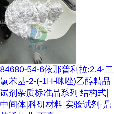
84680-54-6依那普利拉;2,4-二
氯苯基-2-(-1H-咪唑)乙醇精品
试剂杂质标准品系列|结构式|
中间体|科研材料|实验试剂-鼎