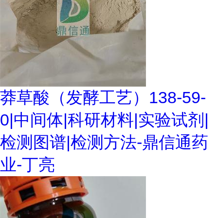
莽草酸（发酵工艺）138-59-
0|中间体|科研材料|实验试剂|
检测图谱|检测方法-鼎信通药
业-丁亮