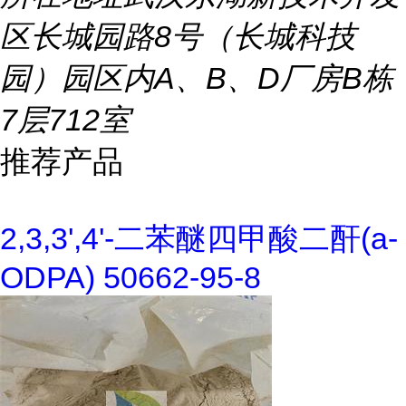
区长城园路8号（长城科技
园）园区内A、B、D厂房B栋
7层712室
推荐产品
2,3,3',4'-二苯醚四甲酸二酐(a-
ODPA) 50662-95-8