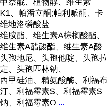
甲萘醌、植物醇、维生素
K1、帕潘立酮;帕利哌酮、卡
维地洛磷酸盐
维胺酯、维生素A棕榈酸酯、
维生素A醋酸酯、维生素A酸
头孢地尼、头孢他啶、头孢拉
定、头孢匹林钠、
西甲硅油、精氨酸酶、利福布
汀、利福霉素S、利福霉素S
钠、利福霉素O
...