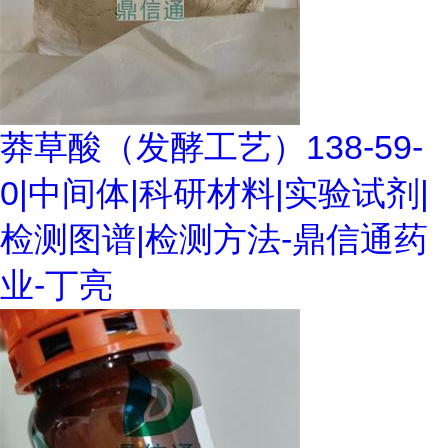
莽草酸（发酵工艺）138-59-
0|中间体|科研材料|实验试剂|
检测图谱|检测方法-鼎信通药
业-丁亮