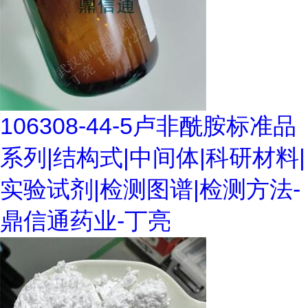
106308-44-5卢非酰胺标准品
系列|结构式|中间体|科研材料|
实验试剂|检测图谱|检测方法-
鼎信通药业-丁亮