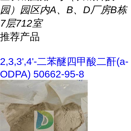
园）园区内A、B、D厂房B栋
7层712室
推荐产品
2,3,3',4'-二苯醚四甲酸二酐(a-
ODPA) 50662-95-8