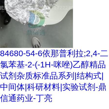
84680-54-6依那普利拉;2,4-二
氯苯基-2-(-1H-咪唑)乙醇精品
试剂杂质标准品系列|结构式|
中间体|科研材料|实验试剂-鼎
信通药业-丁亮