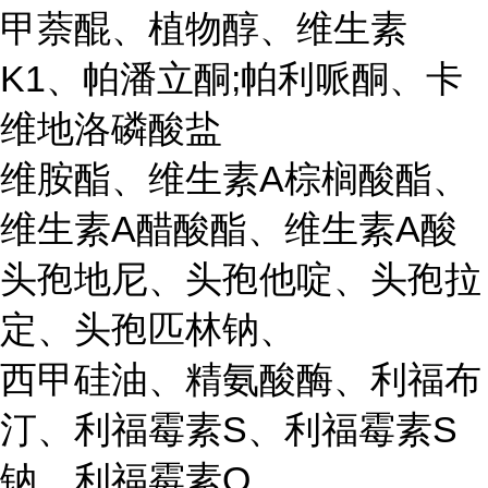
甲萘醌、植物醇、维生素
K1、帕潘立酮;帕利哌酮、卡
维地洛磷酸盐
维胺酯、维生素A棕榈酸酯、
维生素A醋酸酯、维生素A酸
头孢地尼、头孢他啶、头孢拉
定、头孢匹林钠、
西甲硅油、精氨酸酶、利福布
汀、利福霉素S、利福霉素S
钠、利福霉素O
...