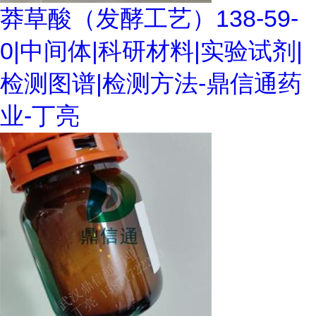
莽草酸（发酵工艺）138-59-
0|中间体|科研材料|实验试剂|
检测图谱|检测方法-鼎信通药
业-丁亮