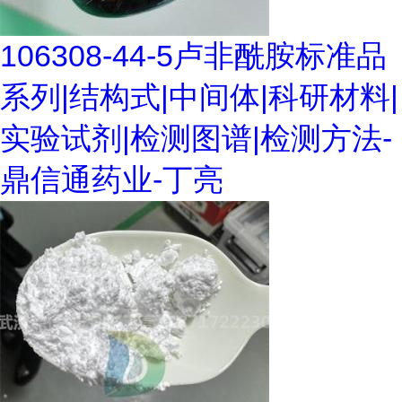
106308-44-5卢非酰胺标准品
系列|结构式|中间体|科研材料|
实验试剂|检测图谱|检测方法-
鼎信通药业-丁亮