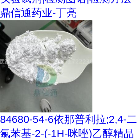
鼎信通药业-丁亮
84680-54-6依那普利拉;2,4-二
氯苯基-2-(-1H-咪唑)乙醇精品