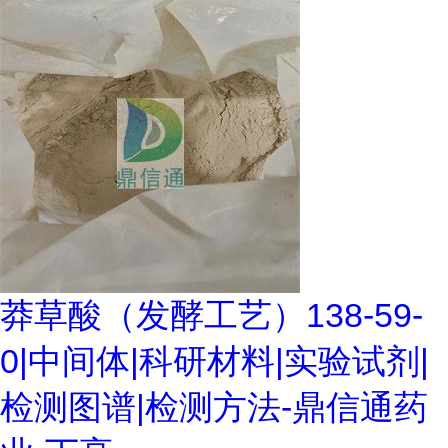
莽草酸（发酵工艺）138-59-
0|中间体|科研材料|实验试剂|
检测图谱|检测方法-鼎信通药