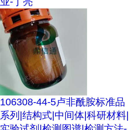
业-丁亮
106308-44-5卢非酰胺标准品
系列|结构式|中间体|科研材料|
实验试剂|检测图谱|检测方法-