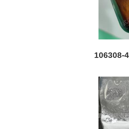
106308
品系列|结
材料|实验
测方法-