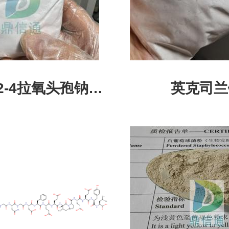
材料|实验试剂-
丁亮
-12-4拉氧头孢钠高
英克司兰
测方法|中间体|杂
质量标准 鼎信通药
业-丁亮