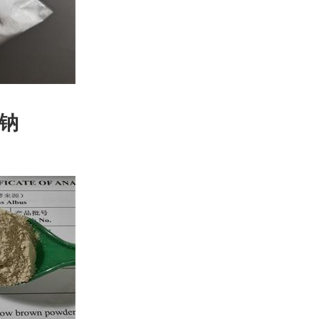
鼎信通药业-
钠