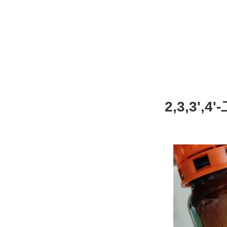
2,3,3'
(a-ODP