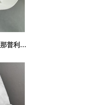
6依那普利
-(-1H-咪
剂杂质标准
中间体|科研