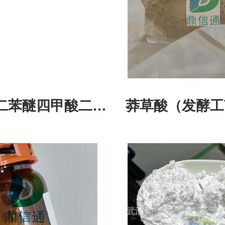
,4'-二苯醚四甲酸二酐
莽草酸（发酵工艺
A) 50662-95-8
59-0|中间体|科
试剂|检测图谱|
信通药业-