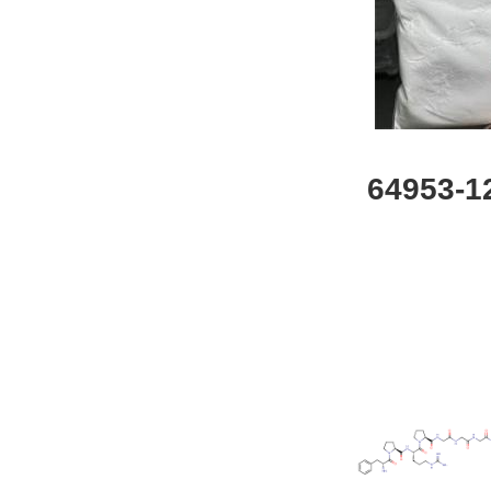
64953
纯试剂|检
质|图谱|