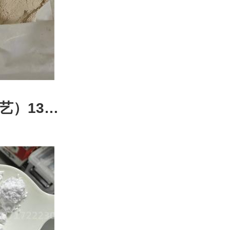
）138-
研材料|实验
检测方法-鼎
丁亮