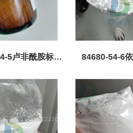
-44-5卢非酰胺标准
84680-54-
构式|中间体|科研
拉;2,4-二氯苯基-2
试剂|检测图谱|检
唑)乙醇精品试
鼎信通药业-丁亮
品系列|结构式|