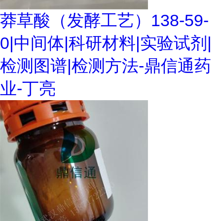
莽草酸（发酵工艺）138-59-
0|中间体|科研材料|实验试剂|
检测图谱|检测方法-鼎信通药
业-丁亮