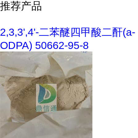
推荐产品
2,3,3',4'-二苯醚四甲酸二酐(a-
ODPA) 50662-95-8