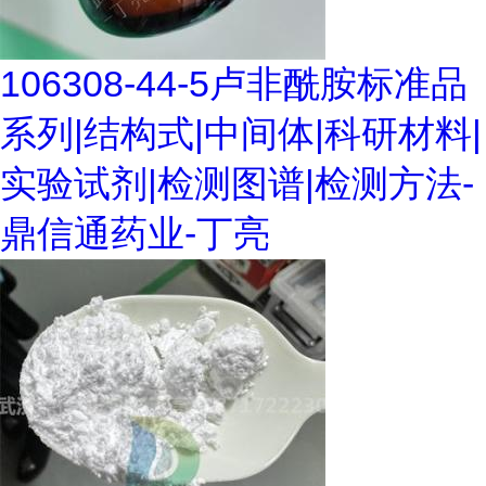
106308-44-5卢非酰胺标准品
系列|结构式|中间体|科研材料|
实验试剂|检测图谱|检测方法-
鼎信通药业-丁亮