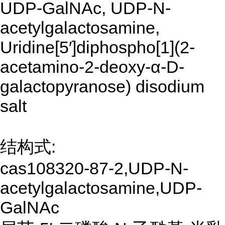
UDP-GalNAc, UDP-N-
acetylgalactosamine,
Uridine[5′]diphospho[1](2-
acetamino-2-deoxy-α-D-
galactopyranose) disodium
salt
结构式:
cas108320-87-2,UDP-N-
acetylgalactosamine,UDP-
GalNAc