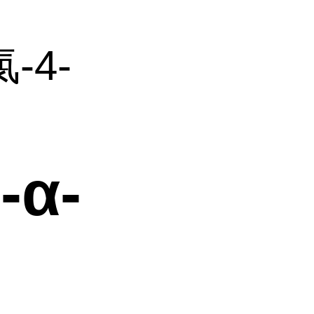
氯-4-
-α-