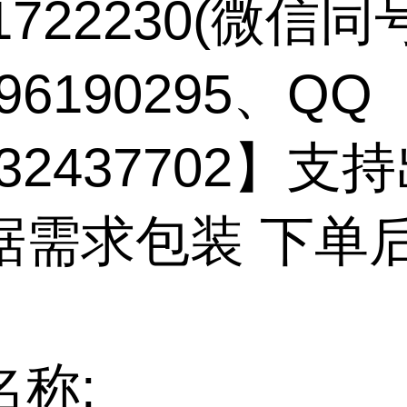
71722230(微信同
96190295、QQ
132437702】支
据需求包装 下单
名称: