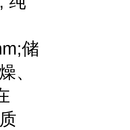
; 纯
nm;储
干燥、
在
保质