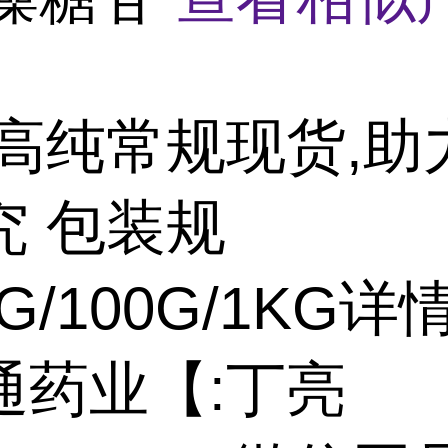
高纯常规现货,助
究 包装规
5G/100G/1KG详
通药业【:丁亮