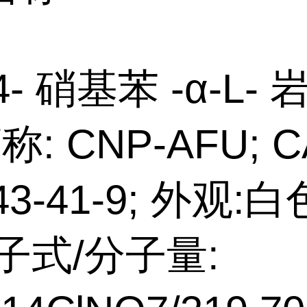
4- 硝基苯 -α-L-
称: CNP-AFU; C
43-41-9; 外观:
子式/分子量: