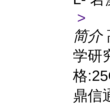
>
简介
学研
格:2
鼎信