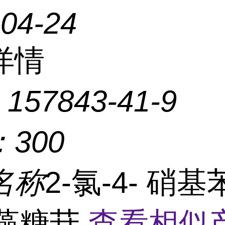
-04-24
详情
：
157843-41-9
：
300
名称
2-氯-4- 硝基苯
岩藻糖苷
查看相似