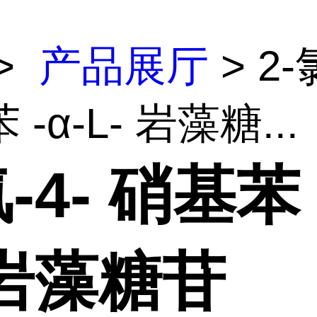
>
产品展厅
> 2-
-α-L- 岩藻糖...
氯-4- 硝基苯 
 岩藻糖苷