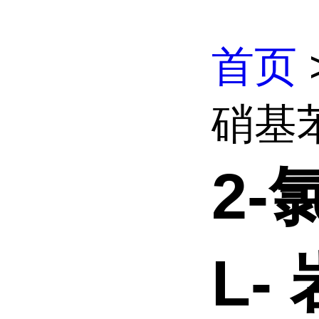
首页
硝基苯 
2-
L-