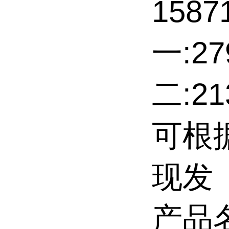
158
一:27
二:2
可根
现发
产品