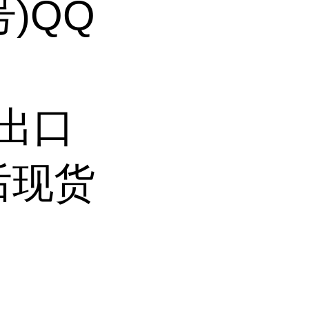
号)QQ
持出口
后现货