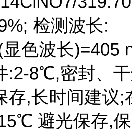
14ClNO7/319.70
99%; 检测波长:
x(显色波长)=405 
:2-8℃,密封、
保存,长时间建议;
~-15℃ 避光保存,