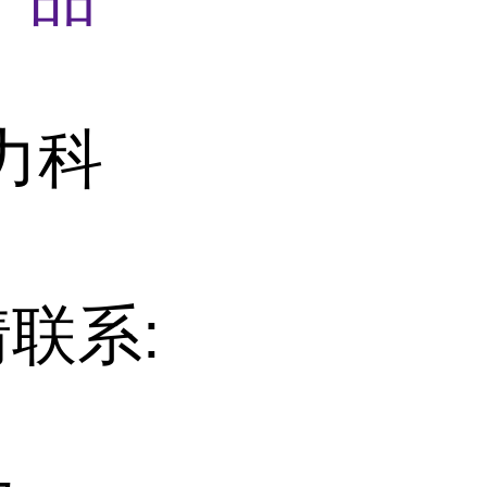
力科
情联系: