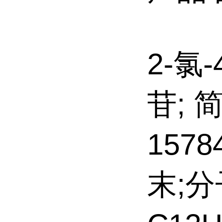
2-氯-
苷; 简
1578
末;分