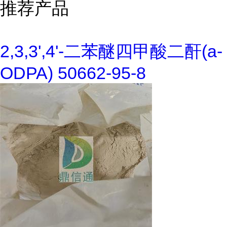
推荐产品
2,3,3',4'-二苯醚四甲酸二酐(a-
ODPA) 50662-95-8