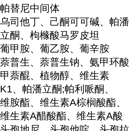
帕替尼中间体
乌司他丁、己酮可可碱、帕潘
立酮、枸橼酸马罗皮坦
葡甲胺、葡乙胺、葡辛胺
萘普生、萘普生钠、氨甲环酸
甲萘醌、植物醇、维生素
K1、帕潘立酮;帕利哌酮、
维胺酯、维生素A棕榈酸酯、
维生素A醋酸酯、维生素A酸
头孢地尼、头孢他啶、头孢拉