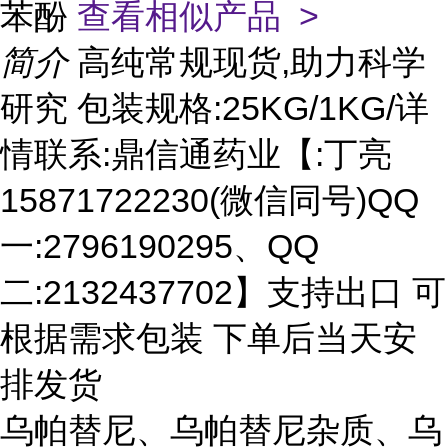
苯酚
查看相似产品 >
简介
高纯常规现货,助力科学
研究 包装规格:25KG/1KG/详
情联系:鼎信通药业【:丁亮
15871722230(微信同号)QQ
一:2796190295、QQ
二:2132437702】支持出口 可
根据需求包装 下单后当天安
排发货
乌帕替尼、乌帕替尼杂质、乌