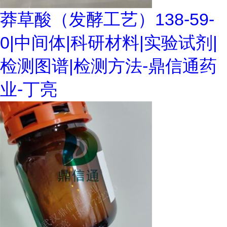
莽草酸（发酵工艺）138-59-
0|中间体|科研材料|实验试剂|
检测图谱|检测方法-鼎信通药
业-丁亮