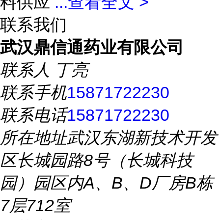
料供应
...
查看全文 >
联系我们
武汉鼎信通药业有限公司
联系人
丁亮
联系手机
15871722230
联系电话
15871722230
所在地址
武汉东湖新技术开发
区长城园路8号（长城科技
园）园区内A、B、D厂房B栋
7层712室