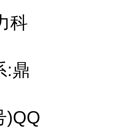
力科
系:鼎
号)QQ