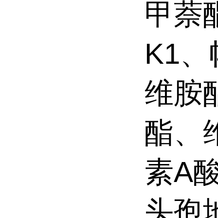
甲萘
K1
维胺
酯、
素A
头孢