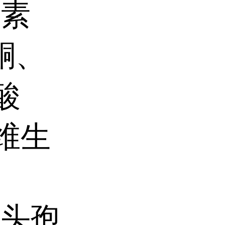
生素
酮、
酸
维生
、头孢