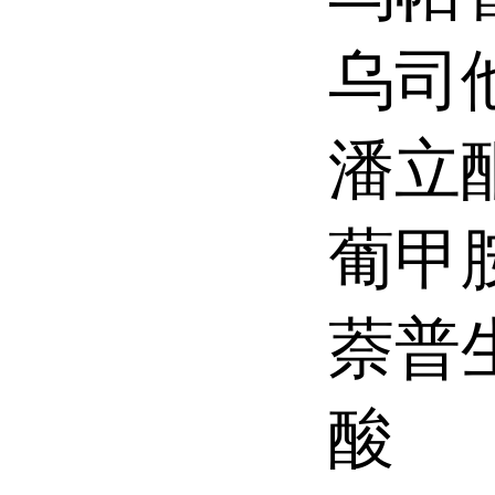
乌司
潘立
葡甲
萘普
酸