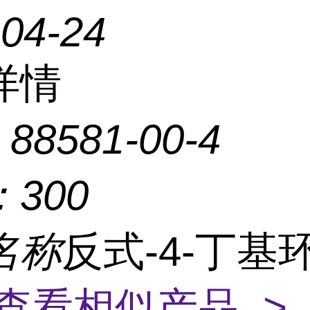
-04-24
详情
：
88581-00-4
：
300
名称
反式-4-丁基
查看相似产品 >