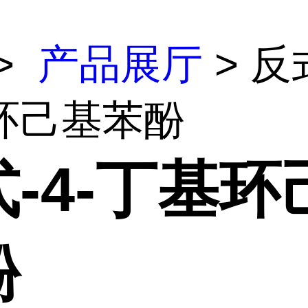
>
产品展厅
> 反式
环己基苯酚
-4-丁基环
酚