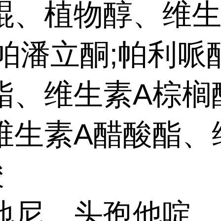
醌、植物醇、维
、帕潘立酮;帕利哌
酯、维生素A棕榈
维生素A醋酸酯、
酸
地尼、头孢他啶