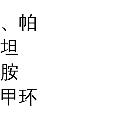
碱、帕
皮坦
辛胺
氨甲环