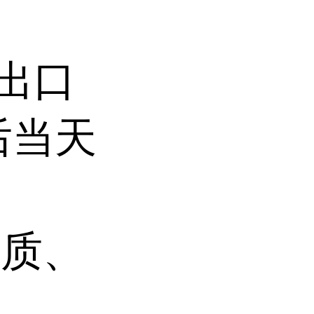
持出口
后当天
杂质、