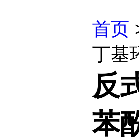
首页
丁基
反式
苯