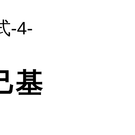
-4-
己基