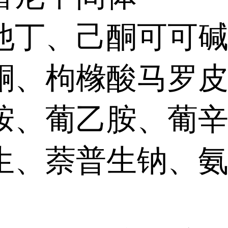
他丁、己酮可可
酮、枸橼酸马罗
胺、葡乙胺、葡
生、萘普生钠、