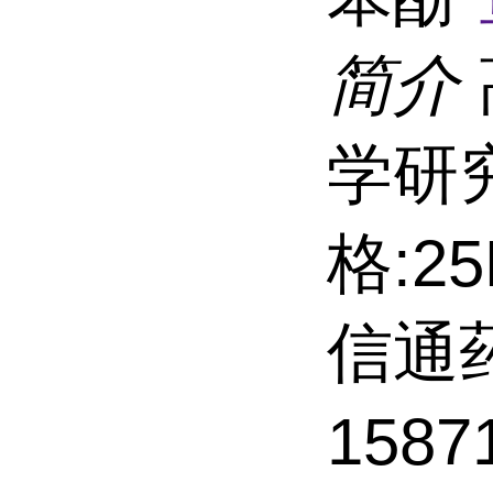
简介
学研
格:2
信通
158