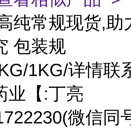
高纯常规现货,助
究 包装规
5KG/1KG/详情联
药业【:丁亮
71722230(微信同