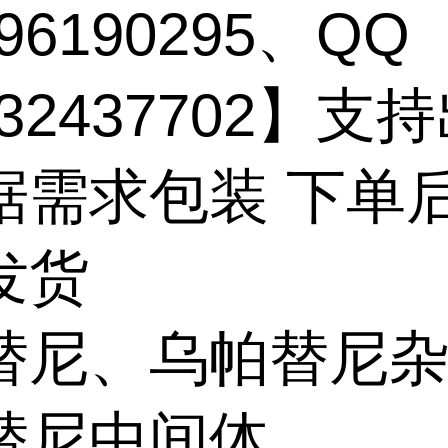
96190295、QQ
132437702】支
据需求包装 下单
发货
替尼、乌帕替尼
替尼中间体