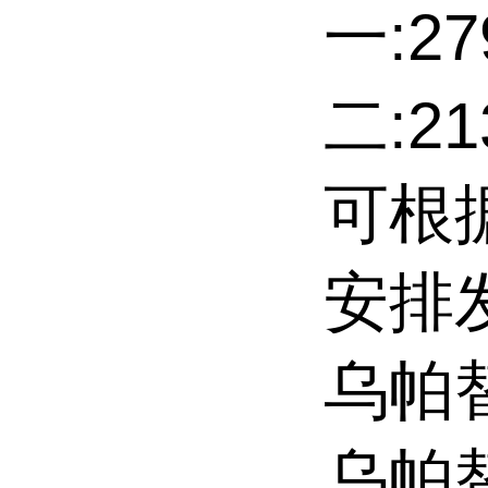
一:27
二:2
可根
安排
乌帕
乌帕