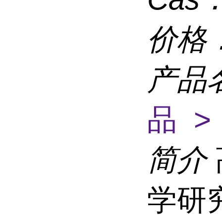
价格
产品
品 >
简介
学研