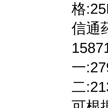
格:2
信通
158
一:27
二:2
可根