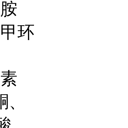
辛胺
氨甲环
生素
酮、
酸