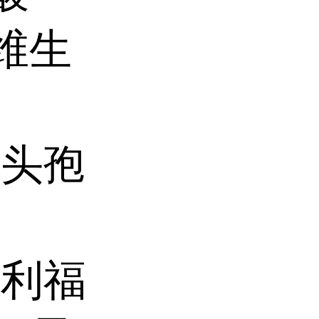
维生
、头孢
、利福