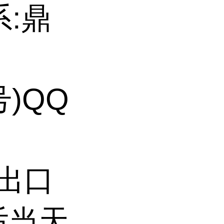
系:鼎
号)QQ
持出口
后当天