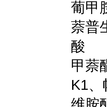
葡甲
萘普
酸
甲萘
K1
维胺