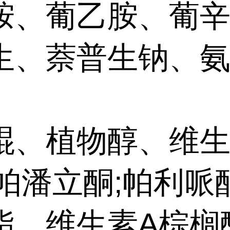
胺、葡乙胺、葡
生、萘普生钠、
醌、植物醇、维
、帕潘立酮;帕利哌
酯、维生素A棕榈