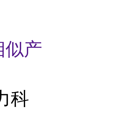
相似产
力科