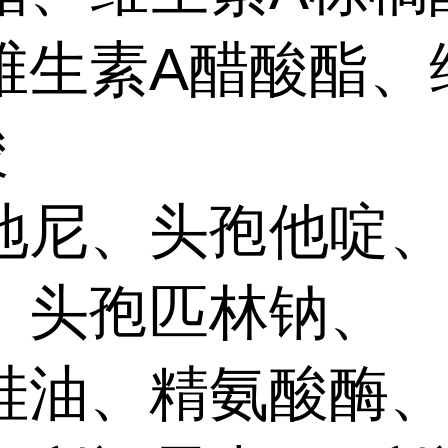
维生素A醋酸酯、
酸
地尼、头孢他啶
、头孢匹林钠、
硅油、精氨酸酶