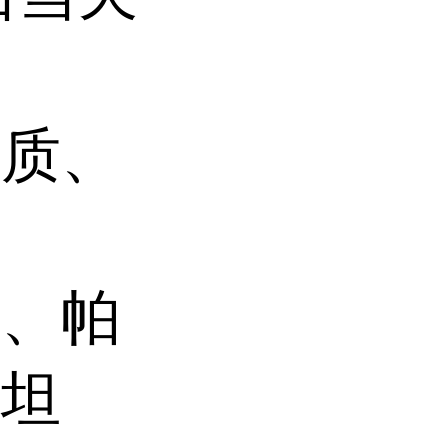
杂质、
碱、帕
皮坦