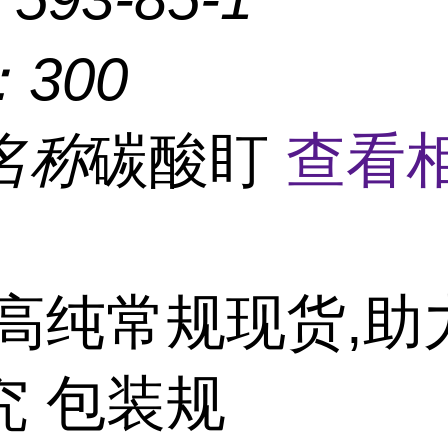
：
300
名称
碳酸盯
查看
高纯常规现货,助
究 包装规