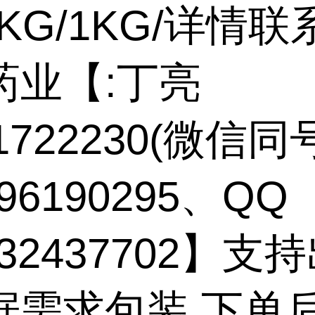
5KG/1KG/详情联
药业【:丁亮
71722230(微信同
96190295、QQ
132437702】支
据需求包装 下单