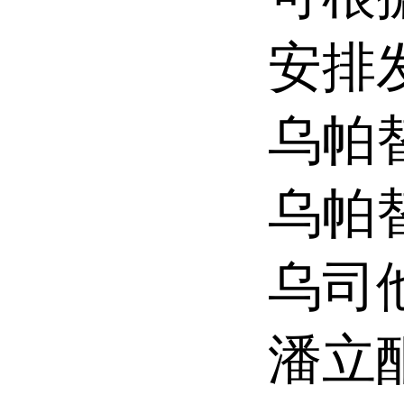
安排
乌帕
乌帕
乌司
潘立