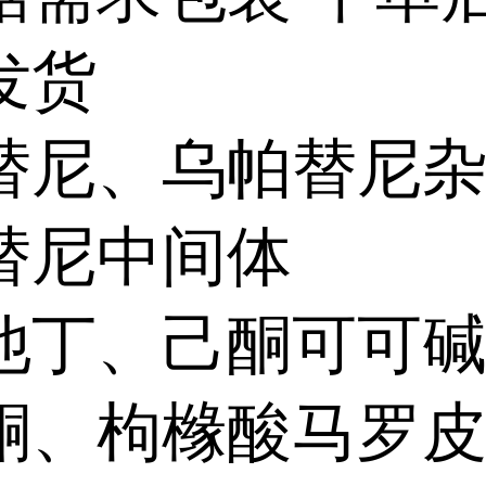
发货
替尼、乌帕替尼
替尼中间体
他丁、己酮可可
酮、枸橼酸马罗