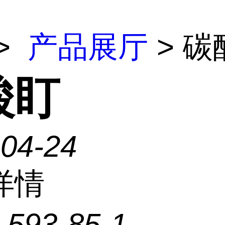
>
产品展厅
> 碳
酸盯
-04-24
详情
：
593-85-1