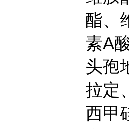
酯、
素A
头孢
拉定
西甲