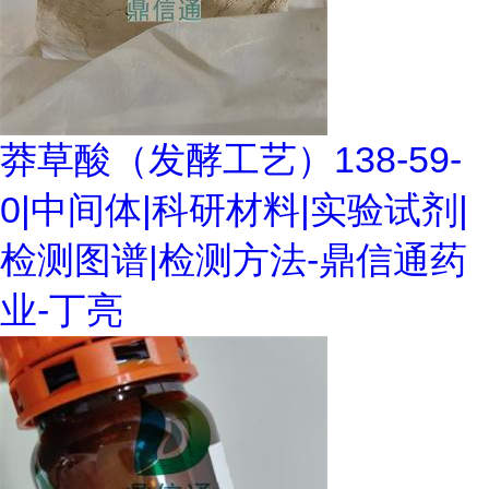
莽草酸（发酵工艺）138-59-
0|中间体|科研材料|实验试剂|
检测图谱|检测方法-鼎信通药
业-丁亮