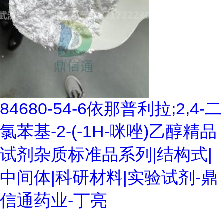
84680-54-6依那普利拉;2,4-二
氯苯基-2-(-1H-咪唑)乙醇精品
试剂杂质标准品系列|结构式|
中间体|科研材料|实验试剂-鼎
信通药业-丁亮