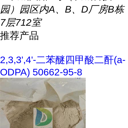
园）园区内A、B、D厂房B栋
7层712室
推荐产品
2,3,3',4'-二苯醚四甲酸二酐(a-
ODPA) 50662-95-8