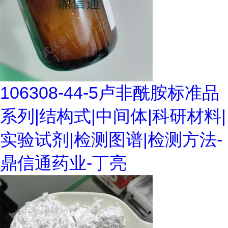
106308-44-5卢非酰胺标准品
系列|结构式|中间体|科研材料|
实验试剂|检测图谱|检测方法-
鼎信通药业-丁亮