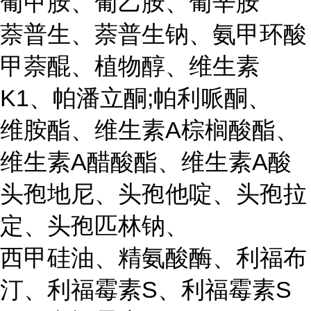
葡甲胺、葡乙胺、葡辛胺
萘普生、萘普生钠、氨甲环酸
甲萘醌、植物醇、维生素
K1、帕潘立酮;帕利哌酮、
维胺酯、维生素A棕榈酸酯、
维生素A醋酸酯、维生素A酸
头孢地尼、头孢他啶、头孢拉
定、头孢匹林钠、
西甲硅油、精氨酸酶、利福布
汀、利福霉素S、利福霉素S